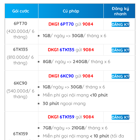
Đăng ký
Gói cước
Cú pháp
nhanh
6PT70
DKG1
6PT70
gửi
9084
ĐĂNG KÝ
(420.000đ/ 6
1GB
/ ngày =>
30GB
/ tháng x 6
tháng)
6TK135
DKG1
6TK135
gửi
9084
ĐĂNG KÝ
(810.000đ/ 6
8GB
/ ngày =>
240GB
/ tháng x 6
tháng)
DKG1
6KC90
gửi
9084
ĐĂNG KÝ
6KC90
1GB
/ngày
=>
30GB
/ tháng x 6
(540.000đ/ 6
Miễn phí gọi nội mạng
<10 phút
tháng)
30 phút
ngoại mạng
DKG1
6TK159
gửi
9084
ĐĂNG KÝ
7GB
/ngày =>
210GB
/ tháng x 6
6TK159
Miễn phí gọi nội mạng
< 10 phút
(tối đa