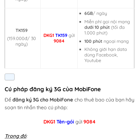
6GB
/ ngày
Miễn phí gọi nội mạng
dưới 10 phút
(tối đa
TK159
1.000 phút)
DKG1
TK159
gửi
(159.000đ/ 30
9084
100 phút
ngoại mạng
ngày)
Không giới hạn data
dùng Facebook,
Youtube
Cú pháp đăng ký 3G của MobiFone
Để
đăng ký 3G cho MobiFone
cho thuê bao của bạn hãy
soạn tin nhắn theo cú pháp:
DKG1
Tên-gói
gửi
9084
Trong đó
: