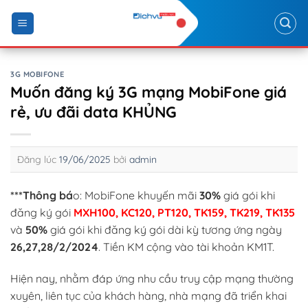
Skip
to
content
3G MOBIFONE
Muốn đăng ký 3G mạng MobiFone giá
rẻ, ưu đãi data KHỦNG
Đăng lúc
19/06/2025
bởi
admin
***Thông bá
o: MobiFone khuyến mãi
30%
giá gói khi
đăng ký gói
MXH100, KC120, PT120, TK159, TK219, TK135
và
50%
giá gói khi đăng ký gói dài kỳ tương ứng ngày
26,27,28/2/2024
. Tiền KM cộng vào tài khoản KM1T.
Hiện nay, nhằm đáp ứng nhu cầu truy cập mạng thường
xuyên, liên tục của khách hàng, nhà mạng đã triển khai