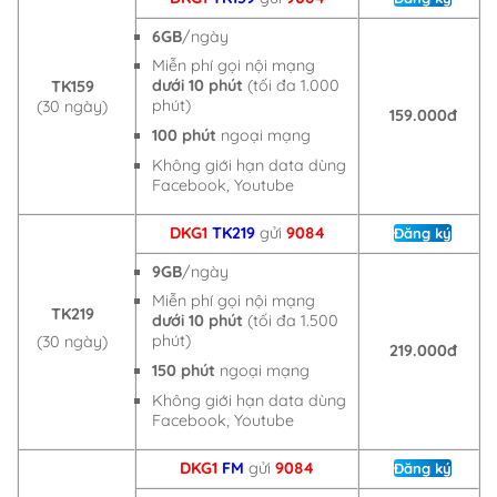
6GB
/ngày
Miễn phí gọi nội mạng
dưới 10 phút
(tối đa 1.000
TK159
phút)
(30 ngày)
159.000đ
100 phút
ngoại mạng
Không giới hạn data dùng
Facebook, Youtube
DKG1
TK219
gửi
9084
Đăng ký
9GB
/ngày
Miễn phí gọi nội mạng
TK219
dưới 10 phút
(tối đa 1.500
phút)
(30 ngày)
219.000đ
150 phút
ngoại mạng
Không giới hạn data dùng
Facebook, Youtube
DKG1
FM
gửi
9084
Đăng ký