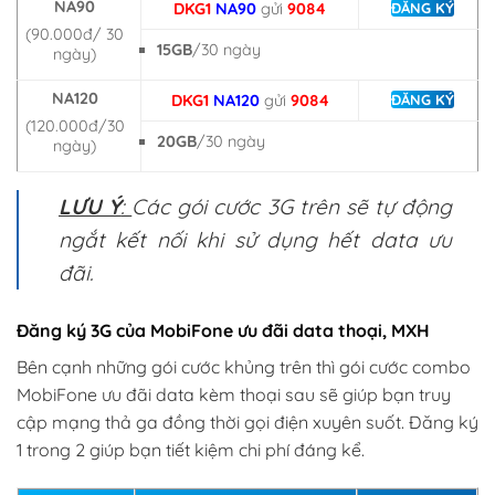
NA90
DKG1
NA90
gửi
9084
ĐĂNG KÝ
(90.000đ/ 30
15GB
/30 ngày
ngày)
NA120
DKG1
NA120
gửi
9084
ĐĂNG KÝ
(120.000đ/30
20GB
/30 ngày
ngày)
LƯU Ý
:
Các gói cước 3G trên sẽ tự động
ngắt kết nối khi sử dụng hết data ưu
đãi.
Đăng ký 3G của MobiFone ưu đãi data thoại, MXH
Bên cạnh những gói cước khủng trên thì gói cước combo
MobiFone ưu đãi data kèm thoại sau sẽ giúp bạn truy
cập mạng thả ga đồng thời gọi điện xuyên suốt. Đăng ký
1 trong 2 giúp bạn tiết kiệm chi phí đáng kể.