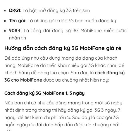
DKG1:
Là bật, mở đăng ký 3G trên sim
Tên gói:
Là những gói cước 3G bạn muốn đăng ký
9084:
Là tổng đài đăng ký 3G MobiFone miễn cước
nhắn tin
Hướng dẫn cách đăng ký 3G MobiFone giá rẻ
Để đáp ứng nhu cầu dùng mạng đa dạng của khách
hàng, MobiFone đã triển khai nhiều gói 3G khác nhau để
khách hàng dễ dàng lựa chọn. Sau đây là
cách đăng ký
3G cho MobiFone
được ưa chuộng nhất hiện nay:
Cách đăng ký 3G MobiFone 1, 3 ngày
Nếu bạn chỉ có nhu cầu dùng mạng trong một số ngày
nhất định trong tháng thì hãy đăng ký gói 3G 3 ngày, 7
ngày để tiết kiệm chi phí tối ưu. Sau đây là các gói 3G
ngắn ngày ưu đãi data hấp dẫn được ưa chuộng nhất