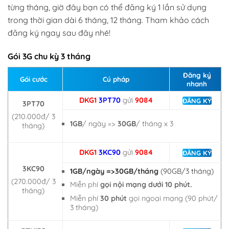
từng tháng, giờ đây bạn có thể đăng ký 1 lần sử dụng
trong thời gian dài 6 tháng, 12 tháng. Tham khảo cách
đăng ký ngay sau đây nhé!
Gói 3G chu kỳ 3 tháng
Đăng ký
Gói cước
Cú pháp
nhanh
DKG1
3PT70
gửi
9084
ĐĂNG KÝ
3PT70
(210.000đ/ 3
1GB
/ ngày =>
30GB
/ tháng x 3
tháng)
DKG1
3KC90
gửi
9084
ĐĂNG KÝ
3KC90
1GB/ngày =>30GB/tháng
(90GB/3 tháng)
(270.000đ/ 3
Miễn phí
gọi nội mạng dưới 10 phút.
tháng)
Miễn phí
30 phút
gọi ngoại mạng (90 phút/
3 tháng)