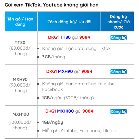
Gói xem TikTok, Youtube không giới hạn
Đăng ký
Tên gói/ Hạn
Cách đăng ký/ Ưu đãi
nhanh/ Giá
dùng
cước
DKG1
TT80
gửi
9084
Đăng ký
TT80
(80.000đ/
Không giới hạn data dùng Tiktok
tháng)
3GB
/tháng
DKG1
MXH90
gửi
9084
Đăng ký
MXH90
Không giới hạn data dùng Youtube,
(90.000đ/
Facebook
tháng)
1GB
/ngày (30GB/ tháng)
DKG1
MXH100
gửi
9084
Đăng ký
MXH100
(100.000đ/
1GB/ngày
tháng)
Miễn phí Youtube, Facebook, TikTok