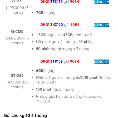
3TK135
DKG1
3TK135
gửi
9084
ĐĂNG KÝ
(405.000đ/3
tháng)
7GB
/ ngày
DKG1
3KC120
gửi
9084
ĐĂNG KÝ
3KC120
1,5GB
/ngày =>
45GB
/ tháng x 3
(360.000đ/ 3
Miễn phí gọi nội mạng <
10 phút
tháng)
50 phút
ngoại mạng x 3 tháng
DKG1
3TK159
gửi
9084
ĐĂNG KÝ
6GB
/ngày
3TK159
Miễn phí gọi nội mạng
dưới 10 phút
(tối đa
(477.000đ/3
1.000 phút)
tháng)
100 phút
ngoại mạng
Không giới hạn data dùng Facebook,
Youtube
Gói chu kỳ 3G 6 tháng