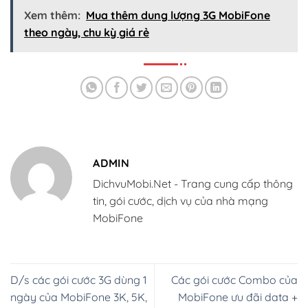
Xem thêm:
Mua thêm dung lượng 3G MobiFone
theo ngày, chu kỳ giá rẻ
ADMIN
DichvuMobi.Net - Trang cung cấp thông
tin, gói cước, dịch vụ của nhà mạng
MobiFone
D/s các gói cước 3G dùng 1
Các gói cước Combo của
ngày của MobiFone 3K, 5K,
MobiFone ưu đãi data +