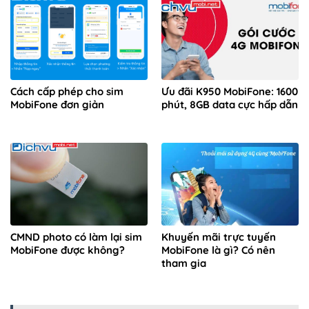
Cách cấp phép cho sim
Ưu đãi K950 MobiFone: 1600
MobiFone đơn giản
phút, 8GB data cực hấp dẫn
CMND photo có làm lại sim
Khuyến mãi trực tuyến
MobiFone được không?
MobiFone là gì? Có nên
tham gia