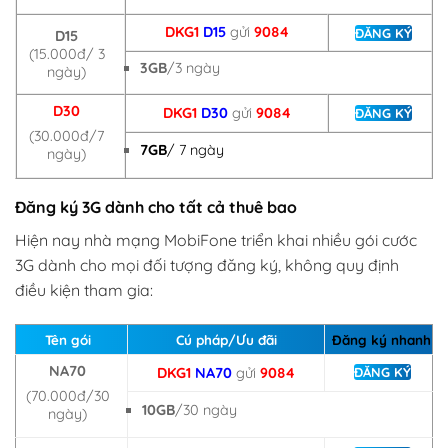
DKG1
D15
gửi
9084
ĐĂNG KÝ
D15
(15.000đ/ 3
3GB
/3 ngày
ngày)
D30
DKG1
D30
gửi
9084
ĐĂNG KÝ
(30.000đ/7
7GB
/ 7 ngày
ngày)
Đăng ký 3G dành cho tất cả thuê bao
Hiện nay nhà mạng MobiFone triển khai nhiều gói cước
3G dành cho mọi đối tượng đăng ký, không quy định
điều kiện tham gia:
Tên gói
Cú pháp/Ưu đãi
Đăng ký nhanh
NA70
DKG1
NA70
gửi
9084
ĐĂNG KÝ
(70.000đ/30
10GB
/30 ngày
ngày)