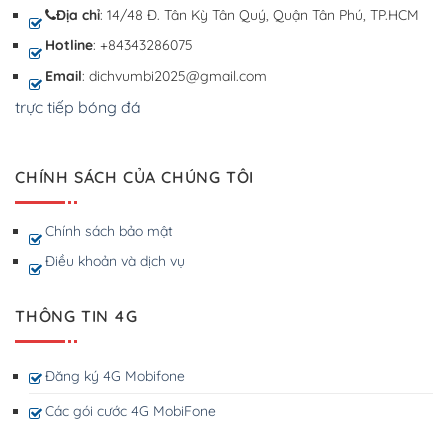
Địa chỉ
: 14/48 Đ. Tân Kỳ Tân Quý, Quận Tân Phú, TP.HCM
Hotline
: +84343286075
Email
: dichvumbi2025@gmail.com
trực tiếp bóng đá
CHÍNH SÁCH CỦA CHÚNG TÔI
Chính sách bảo mật
Điều khoản và dịch vụ
THÔNG TIN 4G
Đăng ký 4G Mobifone
Các gói cước 4G MobiFone