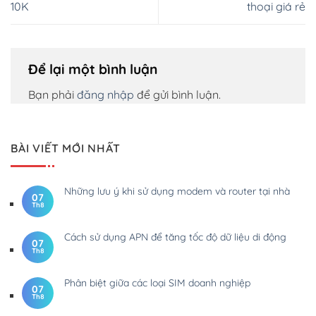
10K
thoại giá rẻ
Để lại một bình luận
Bạn phải
đăng nhập
để gửi bình luận.
BÀI VIẾT MỚI NHẤT
Những lưu ý khi sử dụng modem và router tại nhà
07
Th8
Cách sử dụng APN để tăng tốc độ dữ liệu di động
07
Th8
Phân biệt giữa các loại SIM doanh nghiệp
07
Th8