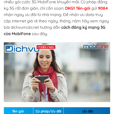
nhiều gói cước 3G MobiFone khuyến mãi. Cú pháp đăng
ký 3G rất đơn giản, chỉ cần soạn:
DKG1 Tên-gói
gửi
9084
nhận ngay ưu đãi từ nhà mạng. Để nhận ưu data truy
cập internet giá rẻ theo ngày, tháng, năm hãy xem ngay
bài dichvumobi.net hướng dẫn
cách đăng ký mạng 3G
của MobiFone
sau đây.
Tên gói
Cú pháp/Ưu đãi
Ưu đãi