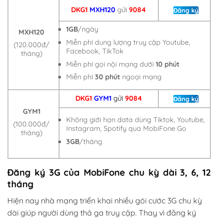
DKG1
MXH120
gửi
9084
Đăng ký
1GB
/ngày
MXH120
Miễn phí dung lượng truy cập Youtube,
(120.000đ/
Facebook, TikTok
tháng)
Miễn phí gọi nội mạng dưới
10 phút
Miễn phí
30 phút
ngoại mạng
DKG1
GYM1
gửi
9084
Đăng ký
GYM1
Không giới hạn data dùng Tiktok, Youtube,
(100.000đ/
Instagram, Spotify qua MobiFone Go
tháng)
3GB
/tháng
Đăng ký 3G của MobiFone chu kỳ dài 3, 6, 12
tháng
Hiện nay nhà mạng triển khai nhiều gói cước 3G chu kỳ
dài giúp người dùng thả ga truy cập. Thay vì đăng ký