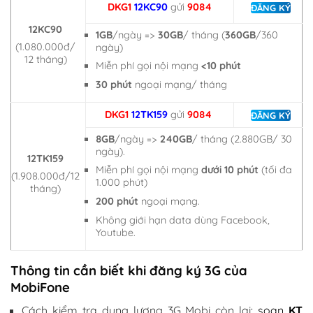
DKG1
12KC90
gửi
9084
ĐĂNG KÝ
12KC90
1GB
/ngày
=>
30GB
/ tháng (
360GB
/360
(1.080.000đ/
ngày)
12 tháng)
Miễn phí gọi nội mạng
<10 phút
30 phút
ngoại mạng/ tháng
DKG1
12TK159
gửi
9084
ĐĂNG KÝ
8GB
/ngày =>
240GB
/ tháng (2.880GB/ 30
ngày).
12TK159
Miễn phí gọi nội mạng
dưới 10 phút
(tối đa
(
1.908.000đ
/12
1.000 phút)
tháng)
200 phút
ngoại mạng.
Không giới hạn data dùng Facebook,
Youtube.
Thông tin cần biết khi
đăng ký 3G của
MobiFone
Cách kiểm tra dung lượng 3G Mobi còn lại
: soạn
KT