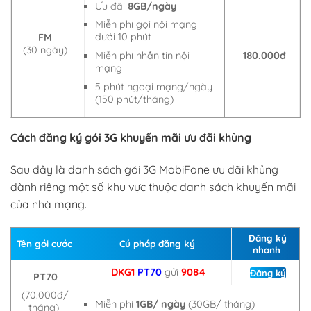
Ưu đãi
8GB/ngày
Miễn phí gọi nội mạng
dưới 10 phút
FM
(30 ngày)
180.000đ
Miễn phí nhắn tin nội
mạng
5 phút ngoại mạng/ngày
(150 phút/tháng)
C
ách đăng ký gói 3G khuyến mãi
ưu đãi khủng
Sau đây là danh sách gói 3G MobiFone ưu đãi khủng
dành riêng một số khu vực thuộc danh sách khuyến mãi
của nhà mạng.
Đăng ký
Tên gói cước
Cú pháp đăng ký
nhanh
DKG1
PT70
gửi
9084
Đăng ký
PT70
(70.000đ/
Miễn phí
1GB/ ngày
(30GB/ tháng)
tháng)