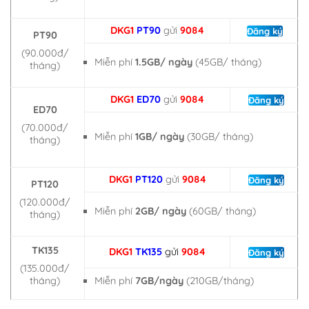
DKG1
PT90
gửi
9084
Đăng ký
PT90
(90.000đ/
Miễn phí
1.5GB/ ngày
(45GB/ tháng)
tháng)
DKG1
ED70
gửi
9084
Đăng ký
ED70
(70.000đ/
Miễn phí
1GB/ ngày
(30GB/ tháng)
tháng)
DKG1
PT120
gửi
9084
Đăng ký
PT120
(120.000đ/
Miễn phí
2GB/ ngày
(60GB/ tháng)
tháng)
TK135
DKG1
TK135
gửi
9084
Đăng ký
(135.000đ/
tháng)
Miễn phí
7GB/ngày
(210GB/tháng)