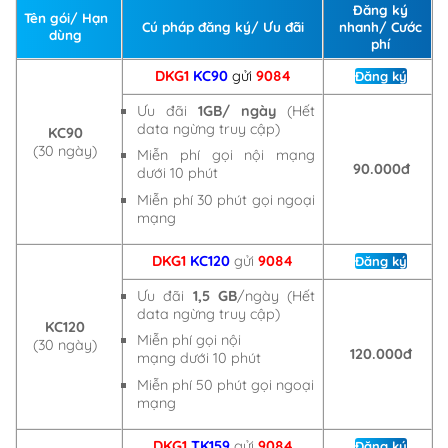
Đăng ký
Tên gói/ Hạn
Cú pháp đăng ký/ Ưu đãi
nhanh/ Cước
dùng
phí
DKG1
KC90
gửi
9084
Đăng ký
Ưu đãi
1GB/ ngày
(Hết
data ngừng truy cập)
KC90
(30 ngày)
Miễn phí gọi nội mạng
90.000đ
dưới 10 phút
Miễn phí 30 phút gọi ngoại
mạng
DKG1
KC120
gửi
9084
Đăng ký
Ưu đãi
1,5 GB
/ngày (Hết
data ngừng truy cập)
KC120
Miễn phí gọi nội
(30 ngày)
120.000đ
mạng dưới 10 phút
Miễn phí 50 phút gọi ngoại
mạng
DKG1
TK159
gửi
9084
Đăng ký