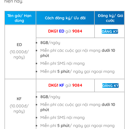
hiện nay.
Tên gói/ Hạn
Đăng ký/ Giá
Cách đăng ký/ Ưu đãi
dùng
cước
DKG1
ED
gửi
9084
ĐĂNG KÝ
8GB
/ngày
ED
Miễn phí các cuộc gọi nội mạng
dưới 10
(10.000đ/
phút
ngày)
Miễn phí SMS nội mạng
Miễn phí
5 phút
/ ngày gọi ngoại mạng
DKG1
KF
gửi
9084
ĐĂNG KÝ
8GB
/ngày
KF
Miễn phí các cuộc gọi nội mạng
dưới 10
(10.000đ/
phút
ngày)
Miễn phí SMS nội mạng
Miễn phí
5 phút
/ ngày gọi ngoại mạng