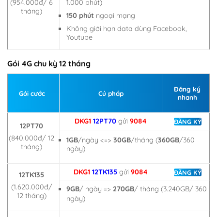
(954.000đ/ 6
1.000 phút)
tháng)
150 phút
ngoại mạng
Không giới hạn data dùng Facebook,
Youtube
Gói 4G chu kỳ 12 tháng
Đăng ký
Gói cước
Cú pháp
nhanh
DKG1
12PT70
gửi
9084
ĐĂNG KÝ
12PT70
(840.000đ/ 12
1GB
/ngày <=>
30GB
/tháng (
360GB
/360
tháng)
ngày)
DKG1
12TK135
gửi
9084
ĐĂNG KÝ
12TK135
(1.620.000đ/
9GB
/ ngày =>
270GB
/ tháng (3.240GB/ 360
12 tháng)
ngày)