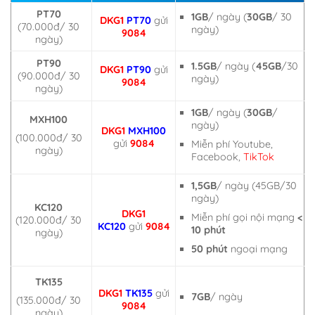
PT70
1GB
/ ngày (
30GB
/ 30
DKG1
PT70
gửi
(70.000đ/ 30
ngày)
9084
ngày)
PT90
1.5GB
/ ngày (
45GB
/30
DKG1
PT90
gửi
(90.000đ/ 30
ngày)
9084
ngày)
1GB
/ ngày (
30GB
/
MXH100
ngày)
DKG1
MXH100
(100.000đ/ 30
gửi
9084
Miễn phí Youtube,
ngày)
Facebook,
TikTok
1,5GB
/ ngày (45GB/30
ngày)
KC120
DKG1
Miễn phí gọi nội mạng
<
(120.000đ/ 30
KC120
gửi
9084
10 phút
ngày)
50 phút
ngoại mạng
TK135
DKG1
TK135
gửi
7GB
/ ngày
(135.000đ/ 30
9084
ngày)