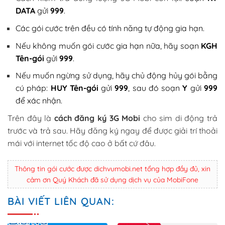
DATA
gửi
999
.
Các gói cước trên đều có tính năng tự động gia hạn.
Nếu không muốn gói cước gia hạn nữa, hãy soạn
KGH
Tên-gói
gửi
999
.
Nếu muốn ngừng sử dụng, hãy chủ động hủy gói bằng
cú pháp:
HUY Tên-gói
gửi
999
, sau đó soạn
Y
gửi
999
để xác nhận.
Trên đây là
cách đăng ký 3G Mobi
cho sim di động trả
trước và trả sau. Hãy đăng ký ngay để được giải trí thoải
mái với internet tốc độ cao ở bất cứ đâu.
Thông tin gói cước được dichvumobi.net tổng hợp đầy đủ, xin
cảm ơn Quý Khách đã sử dụng dịch vụ của MobiFone
BÀI VIẾT LIÊN QUAN: