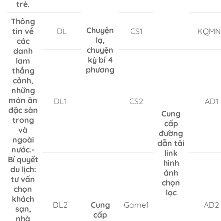
trẻ.
Thông
Chuyện
tin về
DL
CS1
KQMN
lạ,
các
chuyện
danh
kỳ bí 4
lam
phương
thắng
cảnh,
những
món ăn
DL1
CS2
AD1
đặc sản
Cung
trong
cấp
và
đường
ngoài
dẫn tải
nước.-
link
Bí quyết
hình
du lịch:
ảnh
tư vấn
chọn
chọn
lọc
khách
DL2
Cung
Game1
AD2
sạn,
cấp
nhà