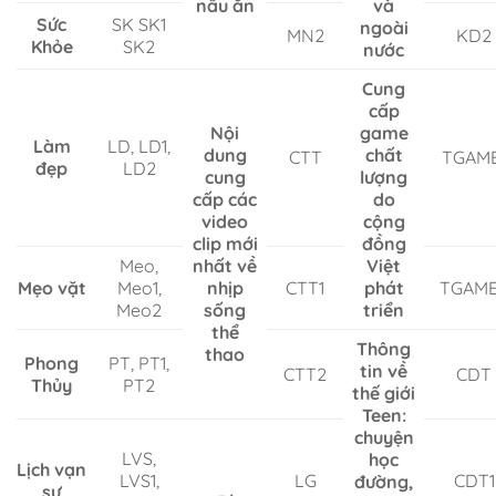
nấu ăn
và
Sức
SK SK1
ngoài
MN2
KD2
Khỏe
SK2
nước
Cung
cấp
Nội
game
Làm
LD, LD1,
dung
chất
CTT
TGAME
đẹp
LD2
cung
lượng
cấp các
do
video
cộng
clip mới
đồng
Meo,
nhất về
Việt
Mẹo vặt
Meo1,
nhịp
CTT1
phát
TGAM
Meo2
sống
triển
thể
Thông
thao
Phong
PT, PT1,
tin về
CTT2
CDT
Thủy
PT2
thế giới
Teen:
chuyện
LVS,
học
Lịch vạn
LVS1,
LG
CDT1
đường,
sự