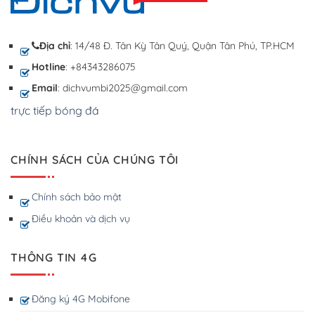
Địa chỉ
: 14/48 Đ. Tân Kỳ Tân Quý, Quận Tân Phú, TP.HCM
Hotline
: +84343286075
Email
: dichvumbi2025@gmail.com
trực tiếp bóng đá
CHÍNH SÁCH CỦA CHÚNG TÔI
Chính sách bảo mật
Điều khoản và dịch vụ
THÔNG TIN 4G
Đăng ký 4G Mobifone