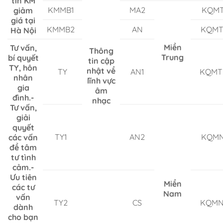
tin KM
KMMB1
MA2
KQM
giảm
giá tại
KMMB2
AN
KQMT
Hà Nội
Miền
Tư vấn,
Thông
Trung
bí quyết
tin cập
TY, hôn
nhật về
TY
AN1
KQMT
nhân
lĩnh vực
gia
âm
đình.-
nhạc
Tư vấn,
giải
quyết
TY1
AN2
KQM
các vấn
đề tâm
tư tình
cảm.-
Ưu tiên
Miền
các tư
Nam
vấn
TY2
CS
KQMN
dành
cho bạn