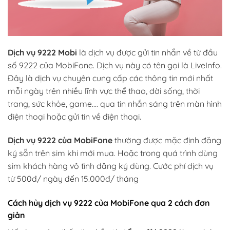
Dịch vụ 9222 Mobi
là dịch vụ được gửi tin nhắn về từ đầu
số 9222 của MobiFone. Dịch vụ này có tên gọi là LiveInfo.
Đây là dịch vụ chuyên cung cấp các thông tin mới nhất
mỗi ngày trên nhiều lĩnh vực thể thao, đời sống, thời
trang, sức khỏe, game…. qua tin nhắn sáng trên màn hình
điện thoại hoặc gửi tin về điện thoại.
Dịch vụ 9222 của MobiFone
thường được mặc định đăng
ký sẵn trên sim khi mới mua. Hoặc trong quá trình dùng
sim khách hàng vô tình đăng ký dùng. Cước phí dịch vụ
từ 500đ/ ngày đến 15.000đ/ tháng
Cách hủy dịch vụ 9222 của MobiFone qua 2 cách đơn
giản