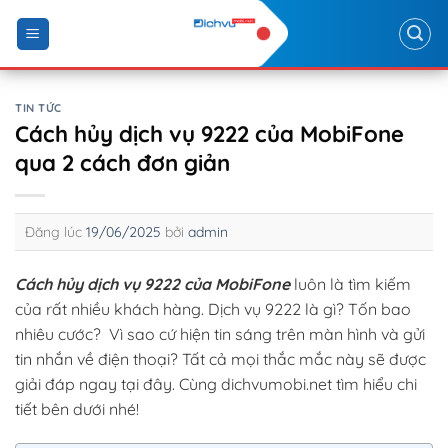
Skip
to
content
TIN TỨC
Cách hủy dịch vụ 9222 của MobiFone
qua 2 cách đơn giản
Đăng lúc
19/06/2025
bởi
admin
Cách hủy dịch vụ 9222 của MobiFone
luôn là tìm kiếm
của rất nhiều khách hàng. Dịch vụ 9222 là gì? Tốn bao
nhiêu cước? Vì sao cứ hiện tin sáng trên màn hình và gửi
tin nhắn về điện thoại? Tất cả mọi thắc mắc này sẽ được
giải đáp ngay tại đây. Cùng dichvumobi.net tìm hiểu chi
tiết bên dưới nhé!