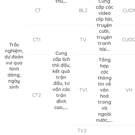
thủ,…
Cung
cấp các
CT
BL2
CUOI
video
clip hài,
truyện
cười,
truyện
CT1
TV
CUOI
tranh
Trắc
hài…
nghiệm,
Cung
dự đoán
cấp lịch
Tổng
vui qua
thii đấu,
hợp
hình
kết quả
các
dáng,
trận
thông
ngày
đấu, tư
tin về
sinh
vấn các
TV1
văn
VH
CT2
trận
hoá
đỉnh
trong
cao,….
và
ngoài
nước,….
TV2