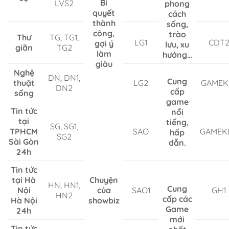
Bí
LVS2
phong
quyết
cách
thành
sống,
công,
trào
Thư
TG, TG1,
LG1
CDT
gợi ý
lưu, xu
giãn
TG2
làm
hướng…
giàu
Nghệ
DN, DN1,
Cung
thuật
LG2
GAMEK
DN2
cấp
sống
game
Tin tức
nổi
tại
tiếng,
SG, SG1,
TPHCM
SAO
GAMEK
hấp
SG2
Sài Gòn
dẫn.
24h
Tin tức
tại Hà
Chuyện
HN, HN1,
Cung
Nội
của
SAO1
GH1
HN2
cấp các
Hà Nội
showbiz
Game
24h
mới
Tin tức