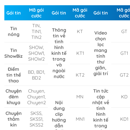
Mã gói
Mã gói
Mã gó
Gói tin
Gói tin
Gói tin
cước
cước
cước
TIN,
Tin
Thông
TIN1,
KT
GT
Video
nóng
tin về
TIN2
chọn
tình
lọc
SHOW,
hình
Tin
mang
SHOW1,
kinh tế
KT1
GT1
ShowBiz
tính
SHOW2
trong
thư
và
giãn,
Điểm
ngoài
BD, BD1,
giải trí
tin thể
KT2
GT2
nước
BD2
thao
Chuyện
Chuyen,
Tin tức
đêm
Chuyen1,
MN
cập
KD
khuya
Chuyen2
Nội
nhật về
dung
tình
Chuyện
SKSS,
clip
hình
thầm
SKSS1,
MN1
KD1
hướng
kinh tế
kín
SKSS2
dẫn
trong