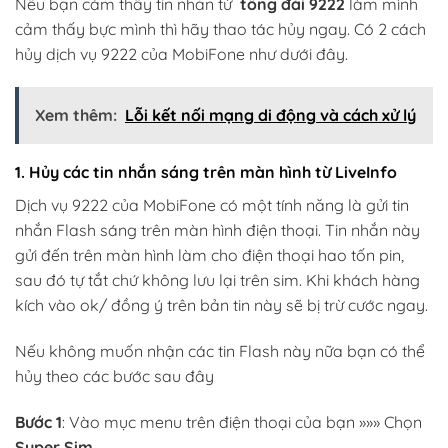
Nếu bạn cảm thấy tin nhắn từ
tổng đài 9222
làm mình
cảm thấy bực mình thì hãy thao tác hủy ngay. Có 2 cách
hủy dịch vụ 9222 của MobiFone như dưới đây.
Xem thêm:
Lỗi kết nối mạng di động và cách xử lý
1. Hủy các tin nhắn sáng trên màn hình từ LiveInfo
Dịch vụ 9222 của MobiFone có một tính năng là gửi tin
nhắn Flash sáng trên màn hình điện thoại. Tin nhắn này
gửi đến trên màn hình làm cho điện thoại hao tốn pin,
sau đó tự tắt chứ không lưu lại trên sim. Khi khách hàng
kích vào ok/ đồng ý trên bản tin này sẽ bị trừ cước ngay.
Nếu không muốn nhận các tin Flash này nữa bạn có thể
hủy theo các bước sau đây
Bước 1
: Vào mục menu trên điện thoại của bạn »»» Chọn
Super Sim