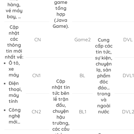
game
hàng,
tổng
vé máy
hợp
bay, …
(Java
Game).
Cập
nhật
các
CN
Game2
DVL
Cung
thông
cấp các
tin mới
tin tức,
nhất về:
sự kiện,
Ô tô,
chuyện
xe
lạ, sản
máy
CN1
BL
DVL1
phẩm
Cập
đôc
Điện
nhật tin
đáo…
thoại,
tức bên
trong
máy
lề trận
và
tính
đấu,
ngoài
Công
chuyện
CN2
BL1
nước
DVL
nghệ
hậu
mới…
trường,
các cầu