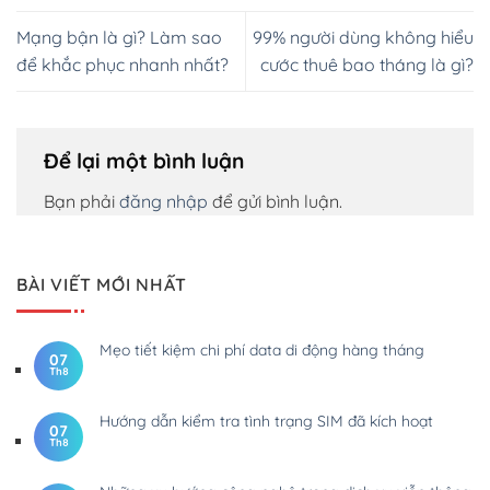
Mạng bận là gì? Làm sao
99% người dùng không hiểu
để khắc phục nhanh nhất?
cước thuê bao tháng là gì?
Để lại một bình luận
Bạn phải
đăng nhập
để gửi bình luận.
BÀI VIẾT MỚI NHẤT
Mẹo tiết kiệm chi phí data di động hàng tháng
07
Th8
Hướng dẫn kiểm tra tình trạng SIM đã kích hoạt
07
Th8