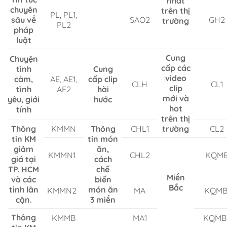
nhất
chuyên
trên thị
PL, PL1,
sâu về
SAO2
GH2
trường
PL2
pháp
luật
Cung
Chuyện
cấp các
tình
Cung
video
cảm,
AE, AE1,
cấp clip
CLH
CL1
clip
tình
AE2
hài
mới và
yêu, giới
hước
hot
tính
trên thị
Thông
KMMN
Thông
CHL1
trường
CL2
tin KM
tin món
giảm
ăn,
KMMN1
CHL2
KQM
giá tại
cách
TP. HCM
chế
Miền
và các
biến
Bắc
tỉnh lân
món ăn
KMMN2
MA
KQMB
cận.
3 miền
Thông
KMMB
MA1
KQMB