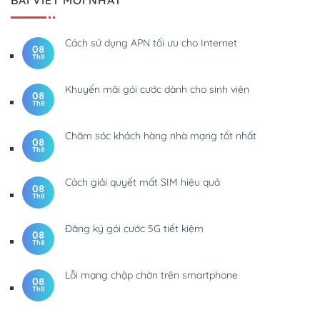
Cách sử dụng APN tối ưu cho Internet
08
Th8
Khuyến mãi gói cước dành cho sinh viên
08
Th8
Chăm sóc khách hàng nhà mạng tốt nhất
08
Th8
Cách giải quyết mất SIM hiệu quả
08
Th8
Đăng ký gói cước 5G tiết kiệm
08
Th8
Lỗi mạng chập chờn trên smartphone
08
Th8