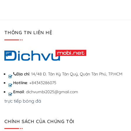
THÔNG TIN LIÊN HỆ
Địa chỉ
: 14/48 Đ. Tân Kỳ Tân Quý, Quận Tân Phú, TP.HCM
Hotline
: +84343286075
Email
: dichvumbi2025@gmail.com
trực tiếp bóng đá
CHÍNH SÁCH CỦA CHÚNG TÔI