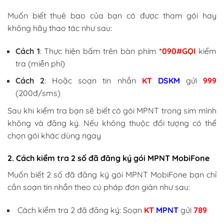
Muốn biết thuê bao của bạn có được tham gói hay
không hãy thao tác như sau:
Cách 1
: Thực hiện bấm trên bàn phím
*090#GỌI
kiểm
tra (miễn phí)
Cách 2
: Hoặc soạn tin nhắn
KT
DSKM
gửi
999
(200đ/sms)
Sau khi kiểm tra bạn sẽ biết có gói MPNT trong sim mình
không và đăng ký. Nếu không thuộc đối tượng có thể
chọn gói khác dùng ngay
2. Cách kiểm tra 2 số đã đăng ký gói MPNT MobiFone
Muốn biết 2 số đã đăng ký gói MPNT MobiFone bạn chỉ
cần soạn tin nhắn theo cú pháp đơn giản như sau:
Cách kiểm tra 2 đã đăng ký: Soạn
KT
MPNT
gửi
789