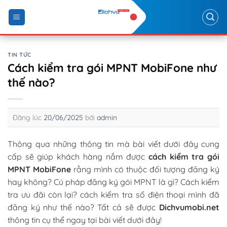
Skip
to
content
TIN TỨC
Cách kiểm tra gói MPNT MobiFone như
thế nào?
Đăng lúc
20/06/2025
bởi
admin
Thông qua những thông tin mà bài viết dưới đây cung
cấp sẽ giúp khách hàng nắm được
cách kiểm tra gói
MPNT MobiFone
rằng mình có thuộc đối tượng đăng ký
hay không? Cú pháp đăng ký gói MPNT là gì? Cách kiểm
tra ưu đãi còn lại? cách kiểm tra số điện thoại mình đã
đăng ký như thế nào? Tất cả sẽ được
Dichvumobi.net
thông tin cụ thể ngay tại bài viết dưới đây!