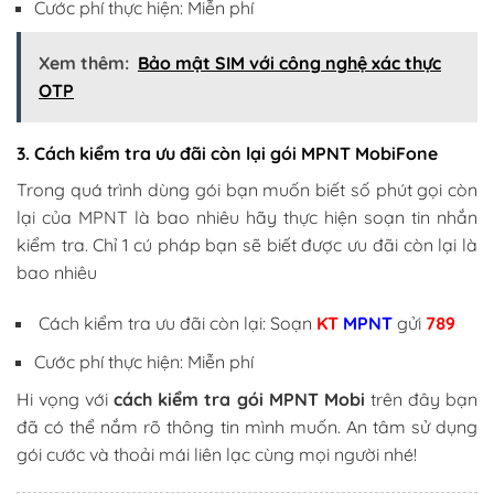
Cước phí thực hiện: Miễn phí
Xem thêm:
Bảo mật SIM với công nghệ xác thực
OTP
3. Cách kiểm tra ưu đãi còn lại gói MPNT MobiFone
Trong quá trình dùng gói bạn muốn biết số phút gọi còn
lại của MPNT là bao nhiêu hãy thực hiện soạn tin nhắn
kiểm tra. Chỉ 1 cú pháp bạn sẽ biết được ưu đãi còn lại là
bao nhiêu
Cách kiểm tra ưu đãi còn lại: Soạn
KT
MPNT
gửi
789
Cước phí thực hiện: Miễn phí
Hi vọng với
cách kiểm tra gói MPNT Mobi
trên đây bạn
đã có thể nắm rõ thông tin mình muốn. An tâm sử dụng
gói cước và thoải mái liên lạc cùng mọi người nhé!