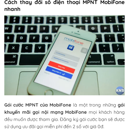
Cách thay đổi số điện thoại MPNT MobiFone
nhanh
Gói cước MPNT của MobiFone
là một trong những
gói
khuyến mãi gọi nội mạng MobiFone
mọi khách hàng
đều muốn được tham gia. Đăng ký gói cước bạn sẽ được
sử dụng ưu đãi gọi miễn phí đến 2 số với giá 0đ.