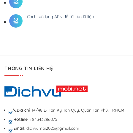
Th8
Cách sử dụng APN để tối ưu dữ liệu
10
Th8
THÔNG TIN LIÊN HỆ
Địa chỉ
: 14/48 Đ. Tân Kỳ Tân Quý, Quận Tân Phú, TP.HCM
Hotline
: +84343286075
Email
: dichvumbi2025@gmail.com