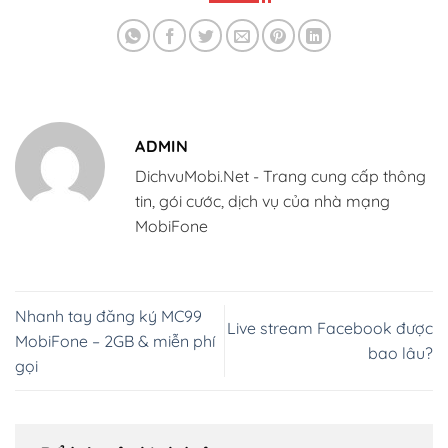
ADMIN
DichvuMobi.Net - Trang cung cấp thông
tin, gói cước, dịch vụ của nhà mạng
MobiFone
Nhanh tay đăng ký MC99
Live stream Facebook được
MobiFone – 2GB & miễn phí
bao lâu?
gọi