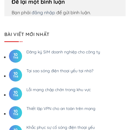
Để lại một bình luận
Bạn phải
đăng nhập
để gửi bình luận.
BÀI VIẾT MỚI NHẤT
Đăng ký SIM doanh nghiệp cho công ty
10
Th8
Tại sao sóng điện thoại yếu tại nhà?
10
Th8
Lỗi mạng chập chờn trong khu vực
10
Th8
Thiết lập VPN cho an toàn trên mạng
10
Th8
Khắc phục sự cố sóng điện thoại yếu
10