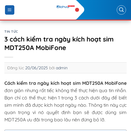
Skip
to
content
TIN TỨC
3 cách kiểm tra ngày kích hoạt sim
MDT250A MobiFone
Đăng lúc
20/06/2025
bởi
admin
Cách kiểm tra ngày kích hoạt sim MDT250A MobiFone
đơn giản nhưng rất tiếc không thể thực hiện qua tin nhắn.
Bạn chỉ có thể thực hiện 1 trong 3 cách dưới đây để biết
sim mình đã được kích hoạt ngày nào. Thông tin này cực
quan trọng vì nó quyết định bạn sẽ được dùng sim
MDT250A ưu đãi trong bao lâu nên đừng bỏ lỡ.