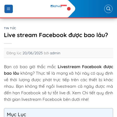
Skip
to
content
TIN TỨC
Live stream Facebook được bao lâu?
Đăng lúc
20/06/2025
bởi
admin
Bạn có bao giờ thắc mắc
Livestream Facebook được
bao lâu
không? Thực tế là mạng xã hội này có quy định
về thời lượng được phát trực tiếp trên các thiết bị khác
nhau. Bạn không thể ngồi livestream cả ngày được mà
đến hạn Facebook sẽ tự tắt live đi. Xem Chi tiết quy định
thời gian livestream Facebook bên dưới nhé!
Mục Lục