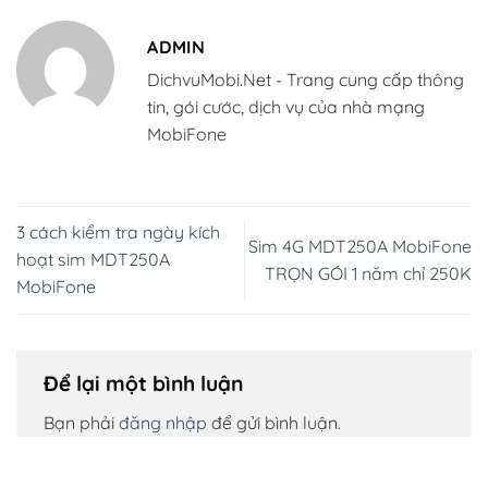
ADMIN
DichvuMobi.Net - Trang cung cấp thông
tin, gói cước, dịch vụ của nhà mạng
MobiFone
3 cách kiểm tra ngày kích
Sim 4G MDT250A MobiFone
hoạt sim MDT250A
TRỌN GÓI 1 năm chỉ 250K
MobiFone
Để lại một bình luận
Bạn phải
đăng nhập
để gửi bình luận.