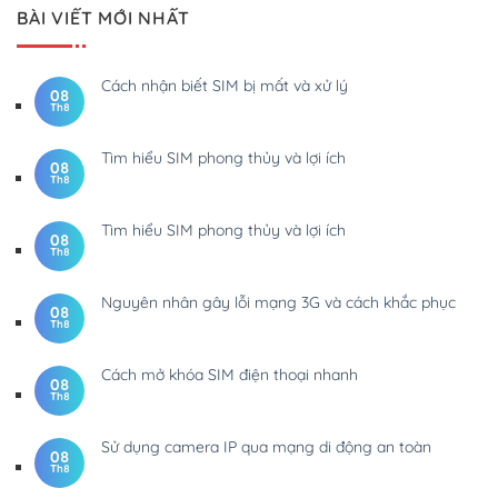
BÀI VIẾT MỚI NHẤT
Cách nhận biết SIM bị mất và xử lý
08
Th8
Tìm hiểu SIM phong thủy và lợi ích
08
Th8
Tìm hiểu SIM phong thủy và lợi ích
08
Th8
Nguyên nhân gây lỗi mạng 3G và cách khắc phục
08
Th8
Cách mở khóa SIM điện thoại nhanh
08
Th8
Sử dụng camera IP qua mạng di động an toàn
08
Th8