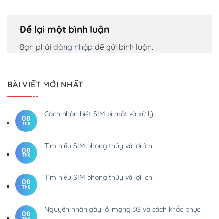
Để lại một bình luận
Bạn phải
đăng nhập
để gửi bình luận.
BÀI VIẾT MỚI NHẤT
Cách nhận biết SIM bị mất và xử lý
08
Th8
Tìm hiểu SIM phong thủy và lợi ích
08
Th8
Tìm hiểu SIM phong thủy và lợi ích
08
Th8
Nguyên nhân gây lỗi mạng 3G và cách khắc phục
08
Th8