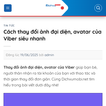
Skip
to
content
TIN TỨC
Cách thay đổi ảnh đại diện, avatar của
Viber siêu nhanh
Đăng lúc
19/06/2025
bởi
admin
Thay đổi ảnh đại diện, avatar của Viber
giúp bạn bè,
người thân nhận ra tài khoản của bạn với thao tác và
thời gian thay đổi đơn giản. Cùng Dichvumobi.net tìm
hiểu trong bài viết dưới đây nhé!