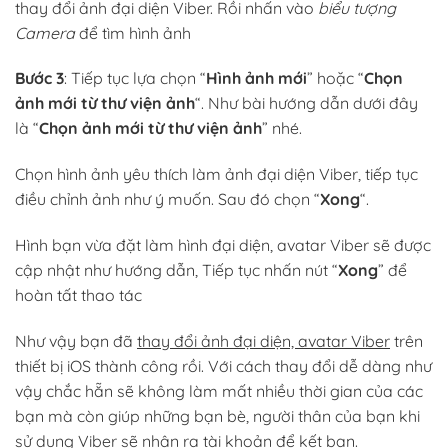
thay đổi ảnh đại diện Viber. Rồi nhấn vào
biểu tượng
Camera
để tìm hình ảnh
Bước 3
: Tiếp tục lựa chọn “
Hình ảnh mới
” hoặc “
Chọn
ảnh mới từ thư viện ảnh
“. Như bài hướng dẫn dưới đây
là “
Chọn ảnh mới từ thư viện ảnh
” nhé.
Chọn hình ảnh yêu thích làm ảnh đại diện Viber, tiếp tục
điều chỉnh ảnh như ý muốn. Sau đó chọn “
Xong
“.
Hình bạn vừa đặt làm hình đại diện, avatar Viber sẽ được
cập nhật như hướng dẫn, Tiếp tục nhấn nút “
Xong
” để
hoàn tất thao tác
Như vậy bạn đã
thay đổi ảnh đại diện, avatar Viber
trên
thiết bị iOS thành công rồi. Với cách thay đổi dễ dàng như
vậy chắc hẵn sẽ không làm mất nhiều thời gian của các
bạn mà còn giúp những bạn bè, người thân của bạn khi
sử dụng Viber sẽ nhận ra tài khoản để kết bạn.