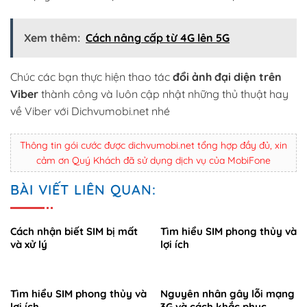
Xem thêm:
Cách nâng cấp từ 4G lên 5G
Chúc các bạn thực hiện thao tác
đổi ảnh đại diện trên
Viber
thành công và luôn cập nhật những thủ thuật hay
về Viber với Dichvumobi.net nhé
Thông tin gói cước được dichvumobi.net tổng hợp đầy đủ, xin
cảm ơn Quý Khách đã sử dụng dịch vụ của MobiFone
BÀI VIẾT LIÊN QUAN:
Cách nhận biết SIM bị mất
Tìm hiểu SIM phong thủy và
và xử lý
lợi ích
Tìm hiểu SIM phong thủy và
Nguyên nhân gây lỗi mạng
lợi ích
3G và cách khắc phục