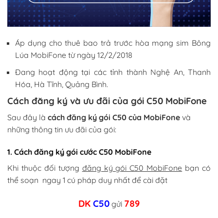
Áp dụng cho thuê bao trả trước hòa mạng sim Bông
Lúa MobiFone từ ngày 12/2/2018
Đang hoạt động tại các tỉnh thành Nghệ An, Thanh
Hóa, Hà Tĩnh, Quảng Bình.
Cách đăng ký và ưu đãi của gói C50 MobiFone
Sau đây là
cách đăng ký gói C50 của MobiFone
và
những thông tin ưu đãi của gói:
1. Cách đăng ký gói cước C50 MobiFone
Khi thuộc đối tượng
đăng ký gói C50 MobiFone
bạn có
thể soạn ngay 1 cú pháp duy nhất để cài đặt
DK
C50
789
gửi