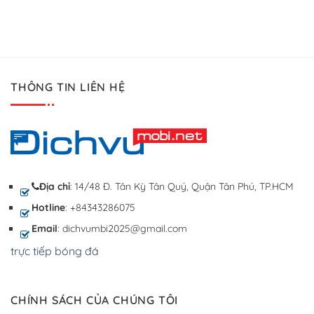
THÔNG TIN LIÊN HỆ
Địa chỉ
: 14/48 Đ. Tân Kỳ Tân Quý, Quận Tân Phú, TP.HCM
Hotline
: +84343286075
Email
: dichvumbi2025@gmail.com
trực tiếp bóng đá
CHÍNH SÁCH CỦA CHÚNG TÔI