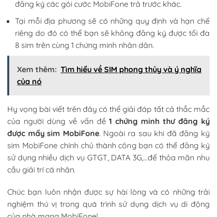
đăng ký các gói cước MobiFone trả trước khác.
Tại mỗi địa phương sẽ có những quy định và hạn chế
riêng do đó có thể bạn sẽ không đăng ký được tối đa
8 sim trên cùng 1 chứng minh nhân dân.
Xem thêm:
Tìm hiểu về SIM phong thủy và ý nghĩa
của nó
Hy vọng bài viết trên đây có thể giải đáp tất cả thắc mắc
của người dùng về vấn đề
1 chứng minh thư đăng ký
được mấy sim MobiFone
. Ngoài ra sau khi đã đăng ký
sim MobiFone chính chủ thành công bạn có thể đăng ký
sử dụng nhiều dịch vụ GTGT, DATA 3G,…để thỏa mãn nhu
cầu giải trí cá nhân.
Chúc bạn luôn nhận được sự hài lòng và có những trải
nghiệm thú vị trong quá trình sử dụng dịch vụ di động
của nhà mạng MobiFone!