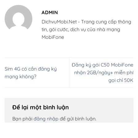
ADMIN
DichvuMobi.Net - Trang cung cấp thông
tin, gói cước, dịch vụ của nhà mạng
MobiFone
Đăng ký gói C50 MobiFone
Sim 4G có cần đăng ký
nhận 2GB/ngày+ miễn phí
mạng không?
gọi chỉ 50K
Để lại một bình luận
Bạn phải
đăng nhập
để gửi bình luận.