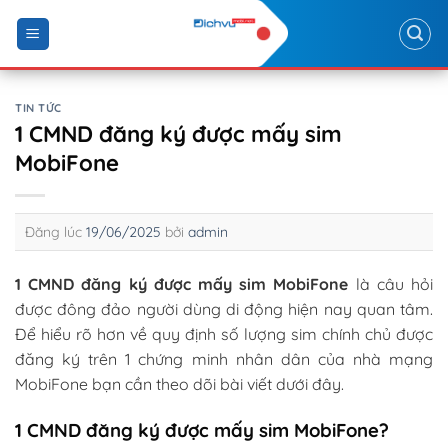
Skip
to
content
TIN TỨC
1 CMND đăng ký được mấy sim
MobiFone
Đăng lúc
19/06/2025
bởi
admin
1 CMND đăng ký được mấy sim MobiFone
là câu hỏi
được đông đảo người dùng di động hiện nay quan tâm.
Để hiểu rõ hơn về quy định số lượng sim chính chủ được
đăng ký trên 1 chứng minh nhân dân của nhà mạng
MobiFone bạn cần theo dõi bài viết dưới đây.
1 CMND đăng ký được mấy sim MobiFone?