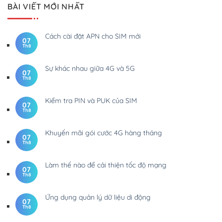
BÀI VIẾT MỚI NHẤT
Cách cài đặt APN cho SIM mới
07
Th8
Sự khác nhau giữa 4G và 5G
07
Th8
Kiểm tra PIN và PUK của SIM
07
Th8
Khuyến mãi gói cước 4G hàng tháng
07
Th8
Làm thế nào để cải thiện tốc độ mạng
07
Th8
Ứng dụng quản lý dữ liệu di động
07
Th8