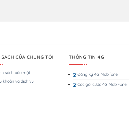
 SÁCH CỦA CHÚNG TÔI
THÔNG TIN 4G
nh sách bảo mật
Đăng ký 4G Mobifone
u khoản và dịch vụ
Các gói cước 4G MobiFone