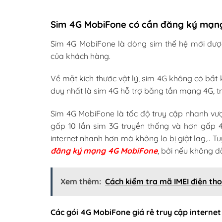
Sim 4G MobiFone có cần đăng ký mạn
Sim 4G MobiFone là dòng sim thế hệ mới đ
của khách hàng.
Về mặt kích thước vật lý, sim 4G không có bất 
duy nhất là sim 4G hỗ trợ băng tần mạng 4G, t
Sim 4G MobiFone là tốc độ truy cập nhanh vượ
gấp 10 lần sim 3G truyền thống và hơn gấp 
internet nhanh hơn mà không lo bị giật lag,.. T
đăng ký mạng 4G MobiFone
, bởi nếu không đ
Xem thêm:
Cách kiểm tra mã IMEI điện tho
Các gói 4G MobiFone giá rẻ truy cập internet