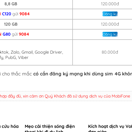
8,8 GB
120.000đ
N
C120
gửi
9084
Đăng ký
120 GB
120.000đ
N
G80
gửi
9084
Đăng ký
80.000đ
ktok, Zalo, Gmail, Google Driver,
fy, PubG, Viber
ời cho thắc mắc
có cần đăng ký mạng khi dùng sim 4G khô
 hợp đầy đủ, xin cảm ơn Quý Khách đã sử dụng dịch vụ của MobiFone
a cứu hóa
Mẹo cải thiện sóng điện
Kích hoạt dịch vụ Vo
thoại khi đi du lịch
đơn giản