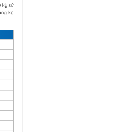
 kỳ sử
đăng ký