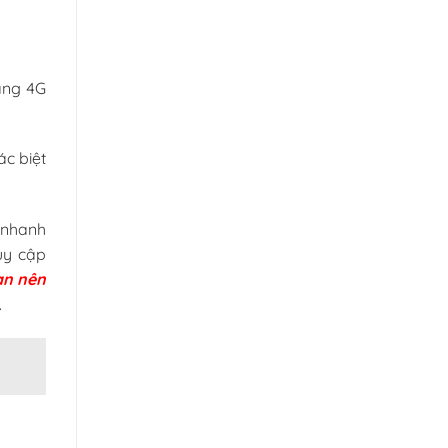
ạng 4G
ác biệt
 nhanh
uy cập
ạn nên
.