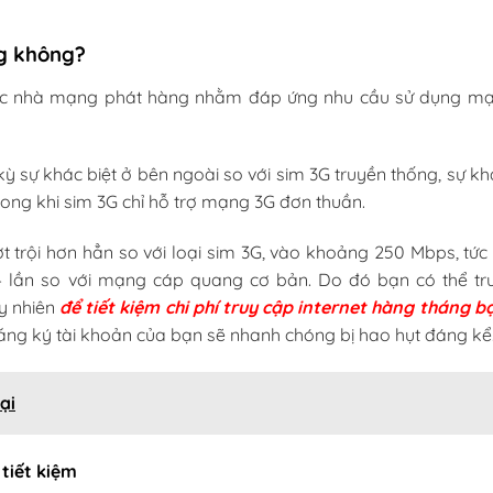
g không?
ược nhà mạng phát hàng nhằm đáp ứng nhu cầu sử dụng m
kỳ sự khác biệt ở bên ngoài so với sim 3G truyền thống, sự kh
rong khi sim 3G chỉ hỗ trợ mạng 3G đơn thuần.
t trội hơn hẳn so với loại sim 3G, vào khoảng 250 Mbps, tức
4 lần so với mạng cáp quang cơ bản. Do đó bạn có thể tr
uy nhiên
để tiết kiệm chi phí truy cập internet hàng tháng b
ăng ký tài khoản của bạn sẽ nhanh chóng bị hao hụt đáng kể
ại
 tiết kiệm