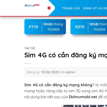
Skip
TRANG CHỦ
ĐĂNG KÝ 4G M
to
content
30GB
/tháng
30GB
/thá
PT70
ED70
70,000đ
70,000đ
TIN TỨC
Sim 4G có cần đăng ký m
Đăng lúc
19/06/2025
bởi
admin
Sim 4G có cần đăng ký mạng không
? là mố
mạng hoặc nâng cấp từ sim 3G sang sim 4G M
nội dung bài viết sau của
Dichvumobi.net
để có