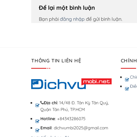
Để lại một bình luận
Bạn phải
đăng nhập
để gửi bình luận.
THÔNG TIN LIÊN HỆ
CHÍNH
Chí
Điề
Địa chỉ
: 14/48 Đ. Tân Kỳ Tân Quý,
Quận Tân Phú, TP.HCM
Hotline
: +84343286075
Email
: dichvumbi2025@gmail.com