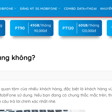
OBIFONE
ĐĂNG KÝ 3G MOBIFONE
COMBO DATA+THOẠI
KHUYẾ
ng
45GB
/tháng
60GB
/tháng
PT90
PT120
90,000đ
120,000đ
ạng không?
i quan tâm của nhiều khách hàng, đặc biệt là khách hàng v
obiFone sử dụng. Nếu bạn đang có chung thắc mắc trên, th
 câu trả lời chính xác nhất nhé.