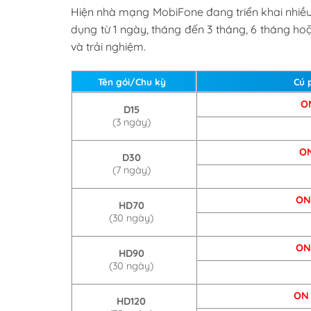
Hiện nhà mạng MobiFone đang triển khai nhiều
dụng từ 1 ngày, tháng đến 3 tháng, 6 tháng ho
và trải nghiệm.
Tên gói/Chu kỳ
Cú 
O
D15
(3 ngày)
O
D30
(7 ngày)
O
HD70
(30 ngày)
O
HD90
(30 ngày)
O
HD120