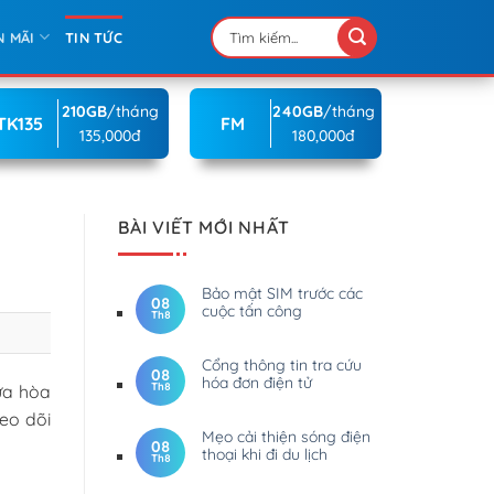
N MÃI
TIN TỨC
210GB
/tháng
240GB
/tháng
TK135
FM
135,000đ
180,000đ
BÀI VIẾT MỚI NHẤT
Bảo mật SIM trước các
08
cuộc tấn công
Th8
Cổng thông tin tra cứu
08
hóa đơn điện tử
Th8
ừa hòa
eo dõi
Mẹo cải thiện sóng điện
08
thoại khi đi du lịch
Th8