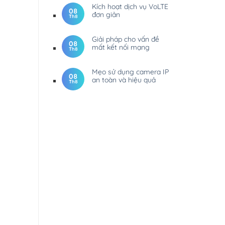
Kích hoạt dịch vụ VoLTE
08
đơn giản
Th8
Giải pháp cho vấn đề
08
mất kết nối mạng
Th8
Mẹo sử dụng camera IP
08
an toàn và hiệu quả
Th8