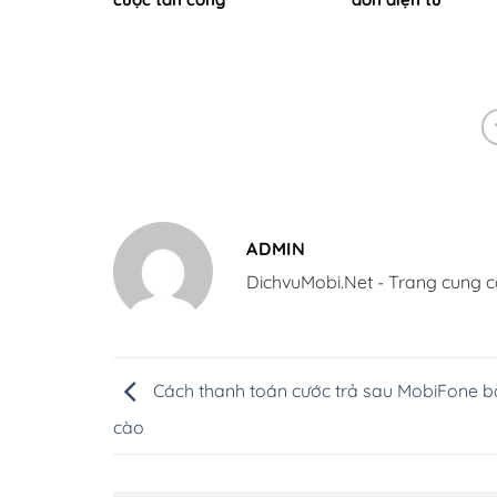
ADMIN
DichvuMobi.Net - Trang cung c
Cách thanh toán cước trả sau MobiFone b
cào