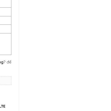
ng
? để
LTE