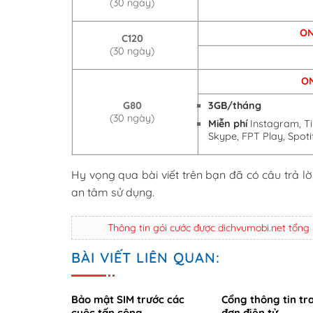
(30 ngày)
O
C120
(30 ngày)
O
G80
3GB/tháng
(30 ngày)
Miễn phí
Instagram, Ti
Skype, FPT Play, Spoti
Hy vọng qua bài viết trên bạn đã có câu trả l
an tâm sử dụng.
Thông tin gói cước được dichvumobi.net tổng
BÀI VIẾT LIÊN QUAN:
Bảo mật SIM trước các
Cổng thông tin tr
cuộc tấn công
đơn điện tử