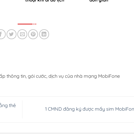
ấp thông tin, gói cước, dịch vụ của nhà mạng MobiFone
ằng thẻ
1 CMND đăng ký được mấy sim MobiFo