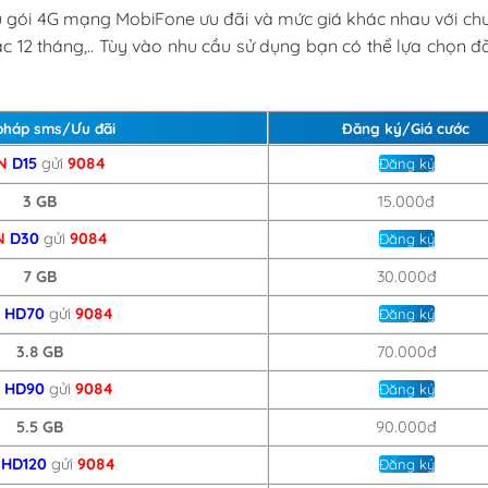
 gói 4G mạng MobiFone ưu đãi và mức giá khác nhau với chu
ặc 12 tháng,.. Tùy vào nhu cầu sử dụng bạn có thể lựa chọn 
pháp sms/Ưu đãi
Đăng ký/Giá cước
N
D15
gửi
9084
Đăng ký
3 GB
15.000đ
N
D30
gửi
9084
Đăng ký
7 GB
30.000đ
N
HD70
gửi
9084
Đăng ký
3.8 GB
70.000đ
N
HD90
gửi
9084
Đăng ký
5.5 GB
90.000đ
N
HD120
gửi
9084
Đăng ký