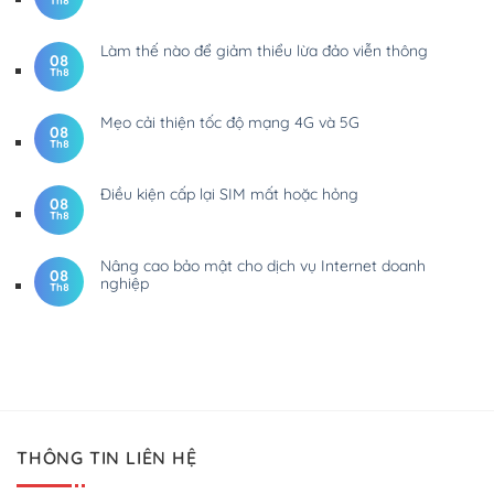
Th8
Làm thế nào để giảm thiểu lừa đảo viễn thông
08
Th8
Mẹo cải thiện tốc độ mạng 4G và 5G
08
Th8
Điều kiện cấp lại SIM mất hoặc hỏng
08
Th8
Nâng cao bảo mật cho dịch vụ Internet doanh
08
nghiệp
Th8
THÔNG TIN LIÊN HỆ