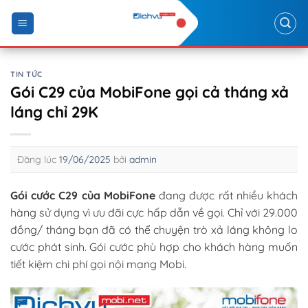
Skip
to
content
TIN TỨC
Gói C29 của MobiFone gọi cả tháng xả
láng chỉ 29K
Đăng lúc
19/06/2025
bởi
admin
Gói cước C29 của MobiFone
đang được rất nhiều khách
hàng sử dụng vì ưu đãi cực hấp dẫn về gọi. Chỉ với 29.000
đồng/ tháng bạn đã có thể chuyện trò xả láng không lo
cước phát sinh. Gói cước phù hợp cho khách hàng muốn
tiết kiệm chi phí gọi nội mạng Mobi.