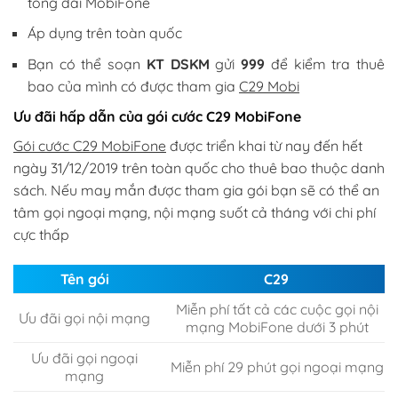
tổng đài MobiFone
Áp dụng trên toàn quốc
Bạn có thể soạn
KT DSKM
gửi
999
để kiểm tra thuê
bao của mình có được tham gia
C29 Mobi
Ưu đãi hấp dẫn của gói cước C29 MobiFone
Gói cước C29 MobiFone
được triển khai từ nay đến hết
ngày 31/12/2019 trên toàn quốc cho thuê bao thuộc danh
sách. Nếu may mắn được tham gia gói bạn sẽ có thể an
tâm gọi ngoại mạng, nội mạng suốt cả tháng với chi phí
cực thấp
Tên gói
C29
Miễn phí tất cả các cuộc gọi nội
Ưu đãi gọi nội mạng
mạng MobiFone dưới 3 phút
Ưu đãi gọi ngoại
Miễn phí 29 phút gọi ngoại mạng
mạng