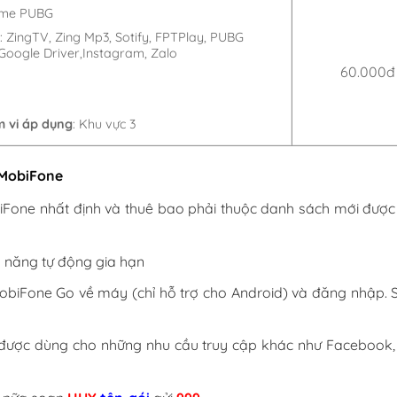
ame PUBG
 ZingTV, Zing Mp3, Sotify, FPTPlay, PUBG
l,Google Driver,Instagram, Zalo
60.000đ
 vi áp dụng
: Khu vực 3
 MobiFone
iFone nhất định và thuê bao phải thuộc danh sách mới đượ
h năng tự động gia hạn
obiFone Go về máy (chỉ hỗ trợ cho Android) và đăng nhập. 
y được dùng cho những nhu cầu truy cập khác như Facebook,