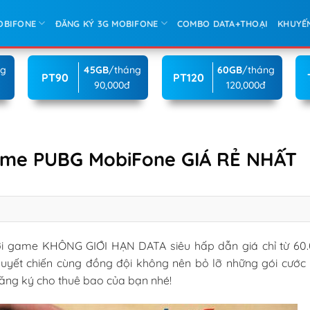
OBIFONE
ĐĂNG KÝ 3G MOBIFONE
COMBO DATA+THOẠI
KHUYẾ
ng
45GB
/tháng
60GB
/tháng
PT90
PT120
90,000đ
120,000đ
game PUBG MobiFone GIÁ RẺ NHẤT
ơi game KHÔNG GIỚI HẠN DATA siêu hấp dẫn giá chỉ từ 60
uyết chiến cùng đồng đội không nên bỏ lỡ những gói cước 
đăng ký cho thuê bao của bạn nhé!