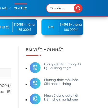
N MÃI
TIN TỨC
210GB
/tháng
240GB
/tháng
TK135
FM
135,000đ
180,000đ
BÀI VIẾT MỚI NHẤT
Giải quyết tình trạng dữ
07
liệu di động chậm
Th8
Phương thức mở khóa
07
SIM nhanh chóng
Th8
.000đ/
ưu đãi
Mẹo sử dụng data tiết
07
kiệm cho smartphone
Th8