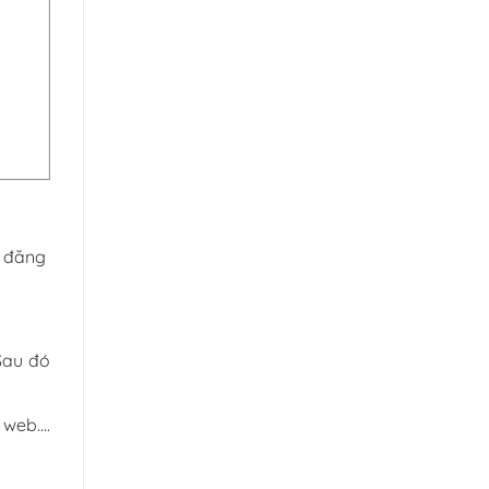
c đăng
Sau đó
 web….