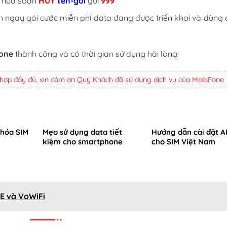
g nữa soạn
HUY
tên-gói
gửi
999
gay gói cước miễn phí data đang được triển khai và dùng d
Fone
thành công và có thời gian sử dụng hài lòng!
 hợp đầy đủ, xin cảm ơn Quý Khách đã sử dụng dịch vụ của MobiFone
hóa SIM
Mẹo sử dụng data tiết
Hướng dẫn cài đặt 
kiệm cho smartphone
cho SIM Việt Nam
TE và VoWiFi