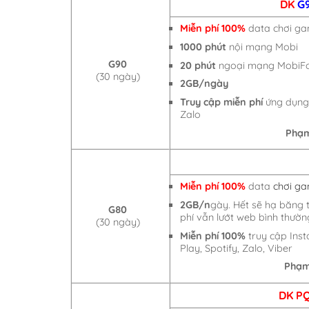
DK
G
Miễn phí 100%
data chơi g
1000 phút
nội mạng Mobi
G90
20 phút
ngoại mạng MobiF
(30 ngày)
2GB/ngày
Truy cập miễn phí
ứng dụng:
Zalo
Phạm
Miễn phí 100%
data
chơi g
2GB/n
gày. Hết sẽ hạ băng 
G80
phí vẫn lướt web bình thườn
(30 ngày)
Miễn phí 100%
truy cập Inst
Play, Spotify, Zalo, Viber
Phạm
DK P