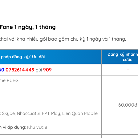
Fone 1 ngày, 1 tháng
hai với khá nhiều gói bao gồm chu kỳ 1 ngày và 1 tháng.
Đăng ký nhanh
 pháp đăng ký/ Ưu đãi
cước
60
0782614449
909
–
gửi
ame PUBG
60.000đ
 Skype, Nhaccuatui, FPT Play, Liên Quân Mobile,
 vi áp dụng
: Khu vực 8