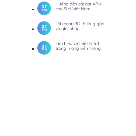
Hướng dẫn cài đặt APN
07
cho SIM Việt Nam
Th8
Lỗi mạng 3G thường gặp
07
và giải pháp
Th8
Tìm hiểu về thiết bị IoT
07
trong mạng viễn thông
Th8