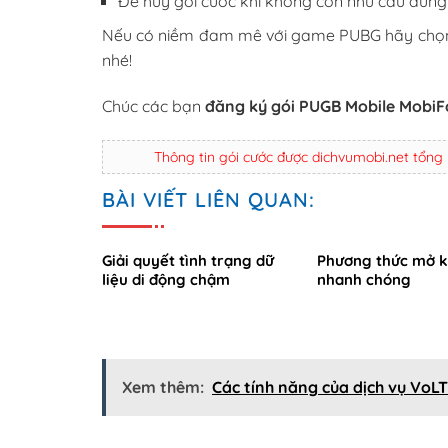
Để hủy gói cước khi không còn nhu cầu dùn
Nếu có niềm đam mê với game PUBG hãy chọn n
nhé!
Chúc các bạn
đăng ký gói PUGB Mobile Mobi
Thông tin gói cước được dichvumobi.net tổng
BÀI VIẾT LIÊN QUAN:
Giải quyết tình trạng dữ
Phương thức mở k
liệu di động chậm
nhanh chóng
Xem thêm:
Các tính năng của dịch vụ VoL