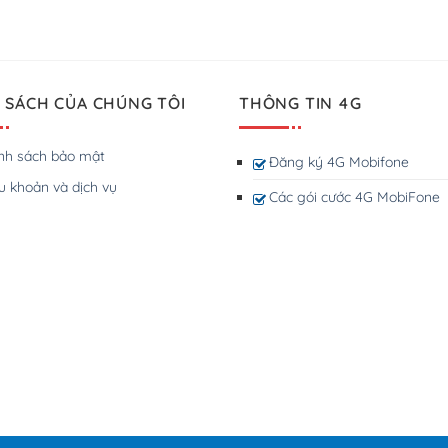
 SÁCH CỦA CHÚNG TÔI
THÔNG TIN 4G
nh sách bảo mật
Đăng ký 4G Mobifone
u khoản và dịch vụ
Các gói cước 4G MobiFone