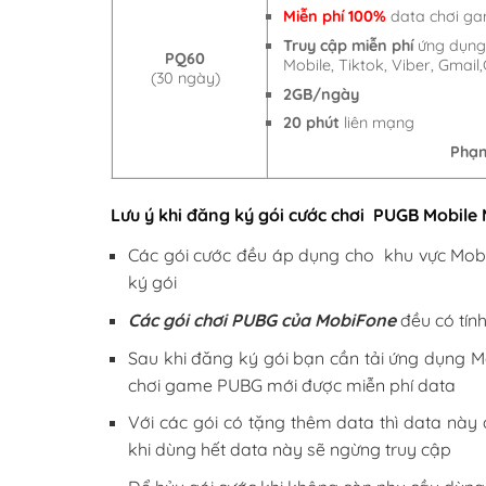
Miễn phí 100%
data chơi g
Truy cập miễn phí
ứng dụng:
PQ60
Mobile, Tiktok, Viber, Gmai
(30 ngày)
2GB/ngày
20 phút
liên mạng
Phạm
Lưu ý khi đăng ký gói cước chơi PUGB Mobile
Các gói cước đều áp dụng cho khu vực Mob
ký gói
Các gói chơi PUBG của MobiFone
đều có tín
Sau khi đăng ký gói bạn cần tải ứng dụng M
chơi game PUBG mới được miễn phí data
Với các gói có tặng thêm data thì data nà
khi dùng hết data này sẽ ngừng truy cập