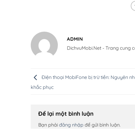
ADMIN
DichvuMobi.Net - Trang cung c
Điện thoại MobiFone bị trừ tiền: Nguyên n
khắc phục
Để lại một bình luận
Bạn phải
đăng nhập
để gửi bình luận.