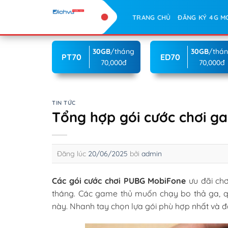
Skip
TRANG CHỦ
ĐĂNG KÝ 4G M
to
content
30GB
/tháng
30GB
/thá
PT70
ED70
70,000đ
70,000đ
TIN TỨC
Tổng hợp gói cước chơi 
Đăng lúc
20/06/2025
bởi
admin
Các gói cước chơi PUBG MobiFone
ưu đãi ch
tháng. Các game thủ muốn chạy bo thả ga, q
này. Nhanh tay chọn lựa gói phù hợp nhất và 