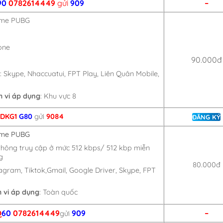
90
0782614449
gửi
909
–
ame PUBG
one
90.000đ
 Skype, Nhaccuatui, FPT Play, Liên Quân Mobile,
 vi áp dụng
: Khu vực 8
DKG1
G80
gửi
9084
ĐĂNG KÝ
ame PUBG
thông truy cập ở mức 512 kbps/ 512 kbp miễn
g
80.000đ
agram, Tiktok,Gmail, Google Driver, Skype, FPT
 vi áp dụng
: Toàn quốc
Q
60
0782614449
909
–
gửi