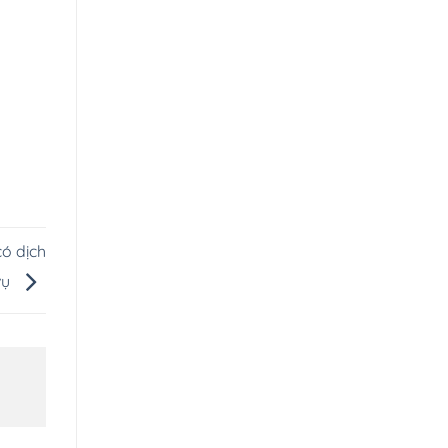
ó dịch
vụ