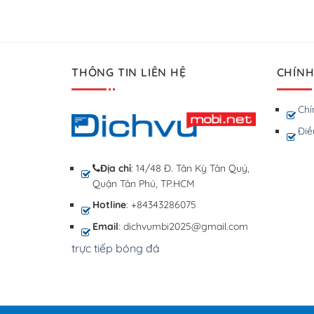
THÔNG TIN LIÊN HỆ
CHÍNH
Chí
Điề
Địa chỉ
: 14/48 Đ. Tân Kỳ Tân Quý,
Quận Tân Phú, TP.HCM
Hotline
: +84343286075
Email
: dichvumbi2025@gmail.com
trực tiếp bóng đá