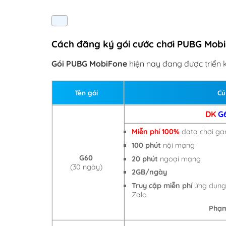
Cách đăng ký gói cước chơi PUBG Mobi
Gói PUBG MobiFone
hiện nay đang được triển k
Tên gói
Cú
DK
G
Miễn phí 100%
data chơi g
100 phút
nội mạng
G60
20 phút
ngoại mạng
(30 ngày)
2GB/ngày
Truy cập miễn phí
ứng dụng:
Zalo
Phạm