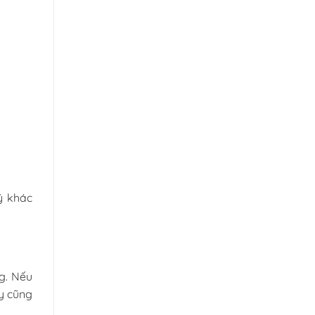
ý khác
g. Nếu
y cũng