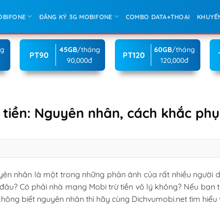
OBIFONE
ĐĂNG KÝ 3G MOBIFONE
COMBO DATA+THOẠI
KHUYẾ
ng
45GB
/tháng
60GB
/tháng
PT90
PT120
90,000đ
120,000đ
ừ tiền: Nguyên nhân, cách khắc phụ
ên nhân là một trong những phản ánh của rất nhiều người d
o đâu? Có phải nhà mạng Mobi trừ tiền vô lý không? Nếu bạn
iền không biết nguyên nhân thì hãy cùng Dichvumobi.net tìm hiểu