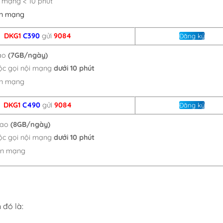
i mạng < 10 phút
iên mạng
DKG1
C390
gửi
9084
Đăng ký
ao
(7GB/ngày)
uộc gọi nội mạng
dưới 10 phút
ên mạng
DKG1
C490
gửi
9084
Đăng ký
cao
(8GB/ngày)
uộc gọi nội mạng
dưới 10 phút
iên mạng
 đó là: