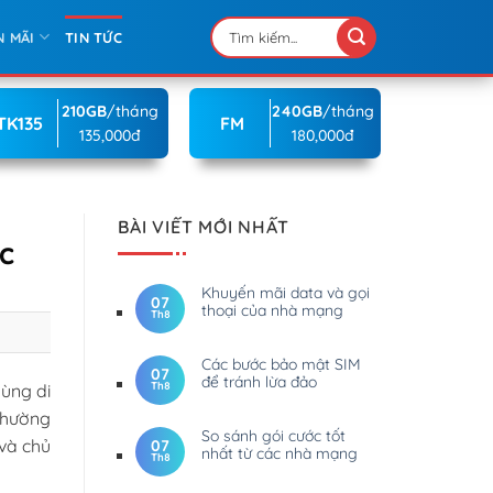
N MÃI
TIN TỨC
210GB
/tháng
240GB
/tháng
TK135
FM
135,000đ
180,000đ
BÀI VIẾT MỚI NHẤT
c
Khuyến mãi data và gọi
07
thoại của nhà mạng
Th8
Các bước bảo mật SIM
07
để tránh lừa đảo
Th8
ùng di
 thường
So sánh gói cước tốt
 và chủ
07
nhất từ các nhà mạng
Th8