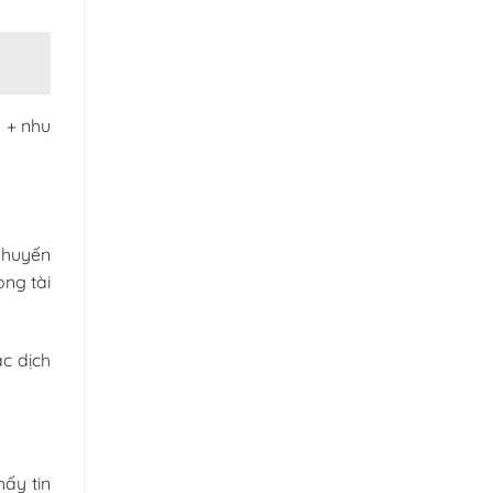
g + nhu
khuyến
ong tài
c dịch
hấy tin