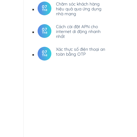
Chăm sóc khách hàng
07
hiệu quả qua ứng dụng
Th8
nhà mạng
Cách cài đặt APN cho
07
internet di động nhanh
Th8
nhất
Xác thực số điện thoại an
07
toàn bằng OTP
Th8