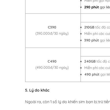
Miễn phí gọi nộ
290 phút
gọi l
210GB
tốc độ c
C390
(390.000đ/30 ngày)
Miễn phí các c
390 phút
gọi li
240GB
tốc độ 
C490
(490.000đ/30 ngày)
Miễn phí các c
490 phút
gọi l
5. Lý do khác
Ngoài ra, còn 1 số lý do khiến sim bạn bị trừ tiền