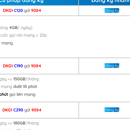
DKG1
C120
gửi
9084
Đăng ký
Cộng
4GB
/ ngày)
 cuộc gọi nội mạng < 20p
i mạng
DKG1
C190
gửi
9084
Đăng ký
gày =>
150GB
/tháng
ội mạng
dưới 10 phút
.
 phút
gọi liên mạng
DKG1
C290
gửi
9084
Đăng ký
gày =>
180GB
/tháng