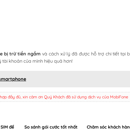
e bị trừ tiền ngầm
và cách xử lý đã được hỗ trợ chi tiết tại bà
 tài khoản của mình hiệu quả hơn!
 smartphone
 hợp đầy đủ, xin cảm ơn Quý Khách đã sử dụng dịch vụ của MobiFone
 SIM để
So sánh gói cước tốt nhất
Chăm sóc khách hàn