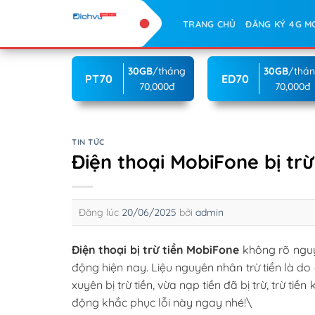
Skip
TRANG CHỦ
ĐĂNG KÝ 4G M
to
content
30GB
/tháng
30GB
/thá
PT70
ED70
70,000đ
70,000đ
TIN TỨC
Điện thoại MobiFone bị tr
Đăng lúc
20/06/2025
bởi
admin
Điện thoại bị trừ tiền MobiFone
không rõ nguy
động hiện nay. Liệu nguyên nhân trừ tiền là d
xuyên bị trừ tiền, vừa nạp tiền đã bị trừ, trừ t
động khắc phục lỗi này ngay nhé!\