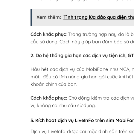
Xem thêm:
Tình trạng lừa đảo qua điện t
Cách khắc phục
: Trong trường hợp này đó là b
cầu sử dụng. Cách này giúp bạn đảm bảo sử dụn
2. Do hệ thống gia hạn các dịch vụ tiện ích, 
Hầu hết các dịch vụ của MobiFone như MCA, n
mãi… đều có tính năng gia hạn gói cước khi hết 
khoản chính của bạn.
Cách khắc phục:
Chủ động kiểm tra các dịch 
vụ không có nhu cầu sử dụng.
3. Kích hoạt dịch vụ LiveInFo trên sim MobiFo
Dịch vụ LiveInfo được cài mặc định sẵn trên si