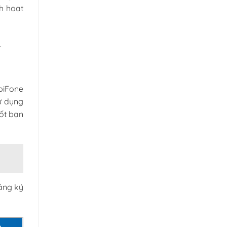
ch hoạt
.
biFone
ử dụng
ốt bạn
ăng ký
h