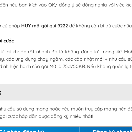
i đến nếu bạn kích vào OK/ đồng ý sẽ đồng nghĩa với việc kí
.
eo cú pháp
HUY mã-gói
gửi
9222
để không còn bị trừ cước nữa
i cước
trừ tài khoản rất nhanh đó là không đăng ký mạng 4G Mo
này, các ứng dụng chạy ngầm, các cập nhật mới + nhu cầu s
 định hiện hành của gói M0 là 75đ/50KB. Nếu không quản lý t
g
 nhu cầu sử dụng mạng hoặc nếu muốn truy cập mạng nên đ
 gói cước hấp dẫn được đăng ký nhiều nhất!
Cú pháp đăng ký
Đăng ký nhan