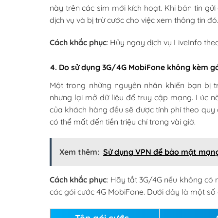
này trên các sim mới kích hoạt. Khi bản tin gử
dịch vụ và bị trừ cước cho việc xem thông tin đó
Cách khắc phục
: Hủy ngay dịch vụ LiveInfo th
4. Do sử dụng 3G/4G MobiFone không kèm gó
Một trong những nguyên nhân khiến bạn bị 
nhưng lại mở dữ liệu để truy cập mạng. Lúc 
của khách hàng đều sẽ được tính phí theo quy
có thể mất đến tiền triệu chỉ trong vài giờ.
Xem thêm:
Sử dụng VPN để bảo mật mạn
Cách khắc phục
: Hãy tắt 3G/4G nếu không có
các gói cước 4G MobiFone. Dưới đây là một số
Tên gói cước