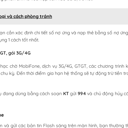
hoại và cách phòng tránh
ạn cần xác định chi tiết số nợ ứng và nạp thẻ bằng số nợ ứn
g 1 cách tốt nhất.
GTGT, gói 3G/4G
hạc chờ MobiFone, dịch vụ 3G/4G, GTGT, các chương trình 
chu kỳ. Đến thời điểm gia hạn hệ thống sẽ tự động trừ tiền tr
vụ đang dùng bằng cách soạn
KT
gửi
994
và chủ động hủy cá
ne
m và gửi các bản tin Flash sáng trên màn hình, bạn thường t