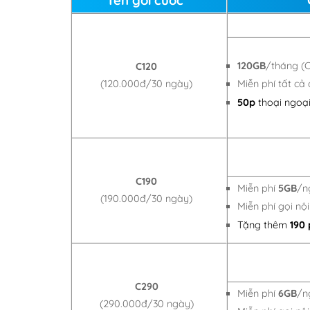
120GB
/tháng (
C120
(120.000đ/30 ngày)
Miễn phí tất cả
50p
thoại ngoạ
C190
Miễn phí
5GB
/n
(190.000đ/30 ngày)
Miễn phí gọi n
Tặng thêm
190
C290
Miễn phí
6GB
/n
(290.000đ/30 ngày)