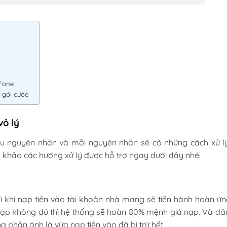
iFone
 gói cước
vô lý
ều nguyên nhân và mỗi nguyên nhân sẽ có những cách xử l
 khảo các hướng xử lý được hỗ trợ ngay dưới đây nhé!
ì khi nạp tiền vào tài khoản nhà mạng sẽ tiến hành hoàn ứn
 nạp không đủ thì hệ thống sẽ hoàn 80% mệnh giá nạp. Và đâ
phản ánh là vừa nạp tiền vào đã bị trừ hết.