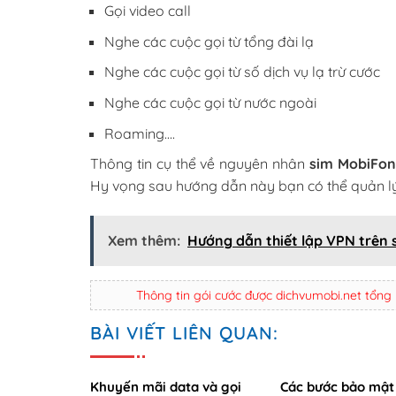
Gọi video call
Nghe các cuộc gọi từ tổng đài lạ
Nghe các cuộc gọi từ số dịch vụ lạ trừ cước
Nghe các cuộc gọi từ nước ngoài
Roaming….
Thông tin cụ thể về nguyên nhân
sim MobiFon
Hy vọng sau hướng dẫn này bạn có thể quản lý
Xem thêm:
Hướng dẫn thiết lập VPN trên
Thông tin gói cước được dichvumobi.net tổng
BÀI VIẾT LIÊN QUAN:
Khuyến mãi data và gọi
Các bước bảo mật