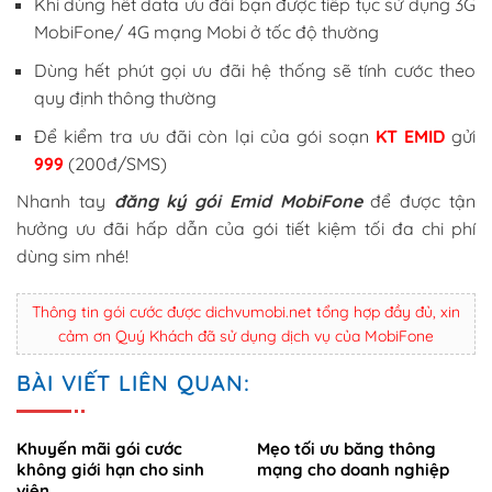
Khi dùng hết data ưu đãi bạn được tiếp tục sử dụng 3G
MobiFone/ 4G mạng Mobi ở tốc độ thường
Dùng hết phút gọi ưu đãi hệ thống sẽ tính cước theo
quy định thông thường
Để kiểm tra ưu đãi còn lại của gói soạn
KT EMID
gửi
999
(200đ/SMS)
Nhanh tay
đăng ký gói Emid MobiFone
để được tận
hưởng ưu đãi hấp dẫn của gói tiết kiệm tối đa chi phí
dùng sim nhé!
Thông tin gói cước được dichvumobi.net tổng hợp đầy đủ, xin
cảm ơn Quý Khách đã sử dụng dịch vụ của MobiFone
BÀI VIẾT LIÊN QUAN:
Khuyến mãi gói cước
Mẹo tối ưu băng thông
không giới hạn cho sinh
mạng cho doanh nghiệp
viên