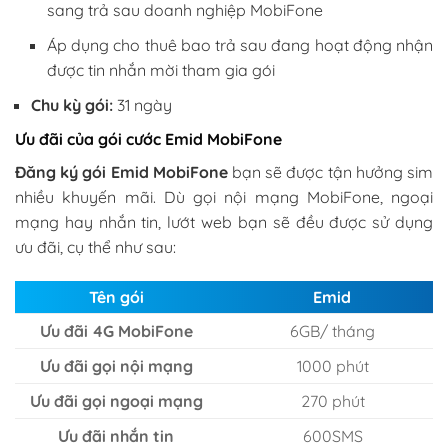
sang trả sau doanh nghiệp MobiFone
Áp dụng cho thuê bao trả sau đang hoạt động nhận
được tin nhắn mời tham gia gói
Chu kỳ gói:
31 ngày
Ưu đãi của gói cước Emid MobiFone
Đăng ký gói Emid MobiFone
bạn sẽ được tận hưởng sim
nhiều khuyến mãi. Dù gọi nội mạng MobiFone, ngoại
mạng hay nhắn tin, lướt web bạn sẽ đều được sử dụng
ưu đãi, cụ thể như sau:
Tên gói
Emid
Ưu đãi 4G MobiFone
6GB/ tháng
Ưu đãi gọi nội mạng
1000 phút
Ưu đãi gọi ngoại mạng
270 phút
Ưu đãi nhắn tin
600SMS