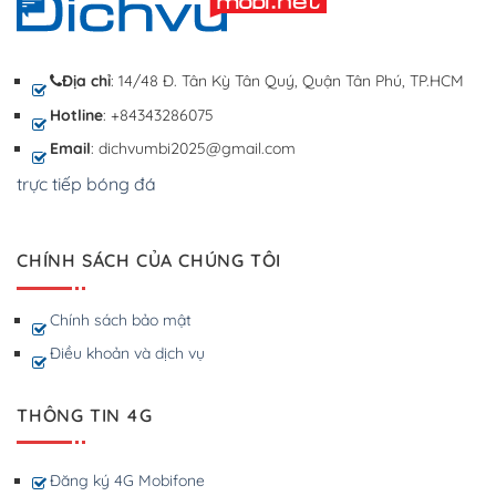
Địa chỉ
: 14/48 Đ. Tân Kỳ Tân Quý, Quận Tân Phú, TP.HCM
Hotline
: +84343286075
Email
: dichvumbi2025@gmail.com
trực tiếp bóng đá
CHÍNH SÁCH CỦA CHÚNG TÔI
Chính sách bảo mật
Điều khoản và dịch vụ
THÔNG TIN 4G
Đăng ký 4G Mobifone