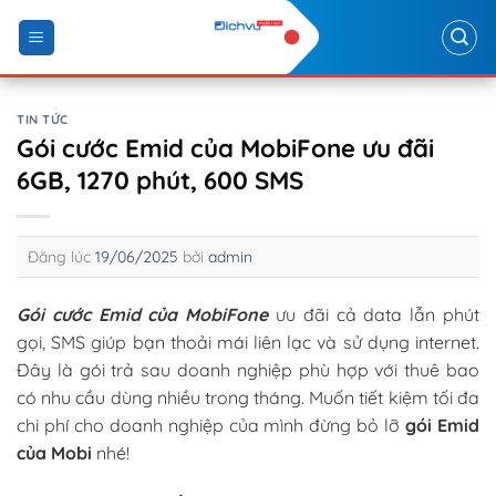
Skip
to
content
TIN TỨC
Gói cước Emid của MobiFone ưu đãi
6GB, 1270 phút, 600 SMS
Đăng lúc
19/06/2025
bởi
admin
Gói cước Emid của MobiFone
ưu đãi cả data lẫn phút
gọi, SMS giúp bạn thoải mái liên lạc và sử dụng internet.
Đây là gói trả sau doanh nghiệp phù hợp với thuê bao
có nhu cầu dùng nhiều trong tháng. Muốn tiết kiệm tối đa
chi phí cho doanh nghiệp của mình đừng bỏ lỡ
gói Emid
của Mobi
nhé!