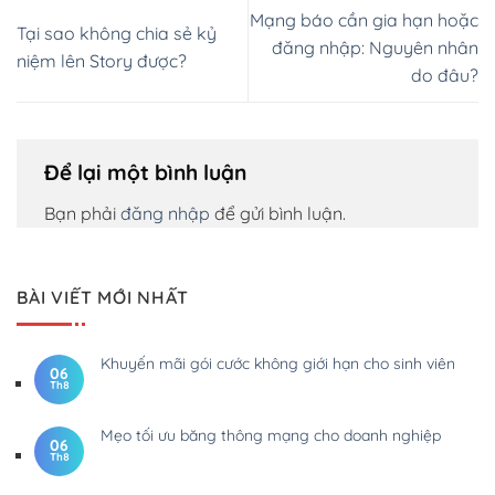
Mạng báo cần gia hạn hoặc
Tại sao không chia sẻ kỷ
đăng nhập: Nguyên nhân
niệm lên Story được?
do đâu?
Để lại một bình luận
Bạn phải
đăng nhập
để gửi bình luận.
BÀI VIẾT MỚI NHẤT
Khuyến mãi gói cước không giới hạn cho sinh viên
06
Th8
Mẹo tối ưu băng thông mạng cho doanh nghiệp
06
Th8