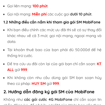
Gọi liên mạng:
100 phút
Gọi nội mạng:
Miễn phí
các cuộc gọi
dưới 10 phút
.
1.2 Những điều cần nắm khi tham gia gói SM MobiFone
Khi bạn điều chỉnh các mức ưu đãi thì sẽ có sự thay đổi
khác nhau về cả 3 mức gọi nội mạng, ngoại mạng và
data.
Tài khoản thuê bao của bạn phải đủ 50.000đ để hệ
thống trừ cước.
Để tra cứu ưu đãi còn lại của gói bạn chỉ cần soạn:
KT
ALL
gửi
999
Khi không còn nhu cầu dùng gói SM bạn soạn hủy
theo cú pháp:
HUY SM
gửi
999
.
2. Hướng dẫn đăng ký gói SM của MobiFone
Không như
các gói cước 4G MobiFone
chỉ cần soạn tin