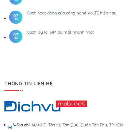
Cách hoạt động của công nghệ VoLTE hiện nay
07
Th8
Cách lấy lại SIM đã mất nhanh nhất
07
Th8
THÔNG TIN LIÊN HỆ
Địa chỉ
: 14/48 Đ. Tân Kỳ Tân Quý, Quận Tân Phú, TP.HCM