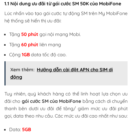
1.1 Nội dung ưu đãi từ gói cước SM 50K của MobiFone
Lúc nhấn vào tạo gói cước tự động SM trên My MobiFone
hệ thống sẽ hiển thị ưu đãi:
Tặng
50 phút
gọi nội mạng Mobi.
Tặng
60 phút
liên mạng
Cộng
1GB
data tốc độ cao.
Xem thêm:
Hướng dẫn cài đặt APN cho SIM di
động
Tuy nhiên, quý khách hàng có thể linh hoạt lựa chọn ưu
đãi cho
gói cước SM của MobiFone
bằng cách di chuyển
thanh bên dưới ưu đãi để tăng/ giảm mức ưu đãi phút
gọi, data theo nhu cầu. Các mức ưu đãi cao nhất như sau:
Data:
5GB