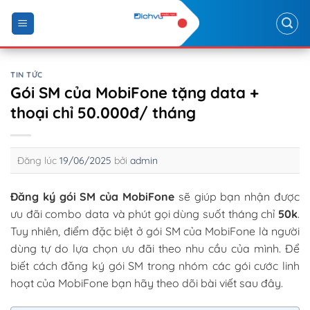
Skip
to
content
TIN TỨC
Gói SM của MobiFone tặng data +
thoại chỉ 50.000đ/ tháng
Đăng lúc
19/06/2025
bởi
admin
Đăng ký gói SM của MobiFone
sẽ giúp bạn nhận được
ưu đãi combo data và phút gọi dùng suốt tháng chỉ
50k
.
Tuy nhiên, điểm đặc biệt ở gói SM của MobiFone là người
dùng tự do lựa chọn ưu đãi theo nhu cầu của mình. Để
biết cách đăng ký gói SM trong nhóm các gói cước linh
hoạt của MobiFone bạn hãy theo dõi bài viết sau đây.