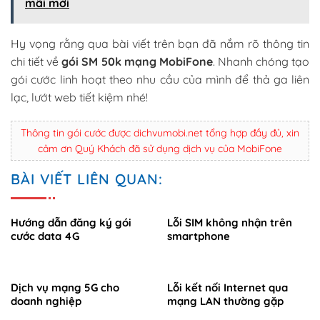
mãi mới
Hy vọng rằng qua bài viết trên bạn đã nắm rõ thông tin
chi tiết về
gói SM 50k mạng MobiFone
. Nhanh chóng tạo
gói cước linh hoạt theo nhu cầu của mình để thả ga liên
lạc, lướt web tiết kiệm nhé!
Thông tin gói cước được dichvumobi.net tổng hợp đầy đủ, xin
cảm ơn Quý Khách đã sử dụng dịch vụ của MobiFone
BÀI VIẾT LIÊN QUAN:
Hướng dẫn đăng ký gói
Lỗi SIM không nhận trên
cước data 4G
smartphone
Dịch vụ mạng 5G cho
Lỗi kết nối Internet qua
doanh nghiệp
mạng LAN thường gặp