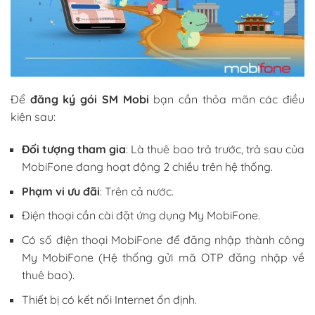
Để
đăng ký gói SM Mobi
bạn cần thỏa mãn các điều
kiện sau:
Đối tượng tham gia
: Là thuê bao trả trước, trả sau của
MobiFone đang hoạt động 2 chiều trên hệ thống.
Phạm vi ưu đãi
: Trên cả nước.
Điện thoại cần cài đặt ứng dụng My MobiFone.
Có số điện thoại MobiFone để đăng nhập thành công
My MobiFone (Hệ thống gửi mã OTP đăng nhập về
thuê bao).
Thiết bị có kết nối Internet ổn định.