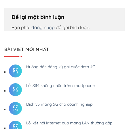
Để lại một bình luận
Bạn phải
đăng nhập
để gửi bình luận.
BÀI VIẾT MỚI NHẤT
Hướng dẫn đăng ký gói cước data 4G
07
Th8
Lỗi SIM không nhận trên smartphone
07
Th8
Dịch vụ mạng 5G cho doanh nghiệp
07
Th8
Lỗi kết nối Internet qua mạng LAN thường gặp
07
Th8