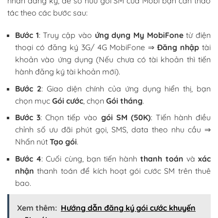
nhắn đăng ký, để sở hữu gói SM của Mobi bạn cần thao
tác theo các bước sau:
Bước 1
: Truy cập vào
ứng dụng My MobiFone
từ điện
thoại có đăng ký 3G/ 4G MobiFone ⇒
Đăng nhập
tài
khoản vào ứng dụng (Nếu chưa có tài khoản thì tiến
hành đăng ký tài khoản mới).
Bước 2
: Giao diện chính của ứng dụng hiển thị, bạn
chọn mục
Gói cước
, chọn
Gói tháng
.
Bước 3
: Chọn tiếp vào
gói SM (50K)
: Tiến hành điều
chỉnh số ưu đãi phút gọi, SMS, data theo nhu cầu ⇒
Nhấn nút
Tạo gói
.
Bước 4
: Cuối cùng, bạn tiến hành
thanh toán
và
xác
nhận
thanh toán để kích hoạt gói cước SM trên thuê
bao.
Xem thêm:
Hướng dẫn đăng ký gói cước khuyến