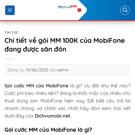
Skip
to
content
TIN TỨC
Chi tiết về gói MM 100K của MobiFone
đang được săn đón
Đăng lúc
19/06/2025
bởi
admin
Gói cước MM của MobiFone
là gì? Ưu đãi như thế nào?
Cước phí bao nhiêu tiền? đang là thắc mắc của nhiều chủ
thuê dùng sim MobiFone hiện nay. Để biết câu trả lời
nhanh chóng và chính xác nhất hãy đón xem bài viết
dưới đây của
Dichvumobi.net
.
Gói cước MM của MobiFone là gì?