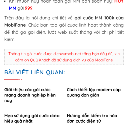
Khi muốn hủy hoàn toàn gói MM bạn soạn hủy:
HUY
MM
gửi
999
.
Trên đây là nội dung chi tiết về
gói cước MM 100k của
MobiFone
. Chúc bạn tạo gói cước linh hoạt thành công
để thả ga gọi điện, lướt web suốt tháng với chi phí tiết
kiệm.
Thông tin gói cước được dichvumobi.net tổng hợp đầy đủ, xin
cảm ơn Quý Khách đã sử dụng dịch vụ của MobiFone
BÀI VIẾT LIÊN QUAN:
Giới thiệu các gói cước
Cách thiết lập modem cáp
mạng doanh nghiệp hiện
quang đơn giản
nay
Mẹo sử dụng gói cước data
Hướng dẫn kiểm tra hóa
hiệu quả nhất
đơn cước điện tử