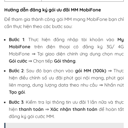
Hướng dẫn đăng ký gói ưu đãi MM MobiFone
Để tham gia thành công gói MM mạng MobiFone bạn chỉ
cần thực hiện theo các bước sau:
Bước 1
: Thực hiện đăng nhập tài khoản vào
My
MobiFone
trên điện thoại có đăng ký 3G/ 4G
MobiFone ⇒ Tại giao diện chính ứng dụng chọn mục
Gói cước
⇒ Chọn tiếp
Gói tháng
.
Bước 2
: Sau đó bạn chọn vào
gói MM (100k)
⇒ Thực
hiện điều chỉnh số ưu đãi phút gọi nội mạng, phút gọi
liên mạng, dung lượng data theo nhu cầu ⇒ Nhấn nút
Tạo gói
.
Bước 3
: Kiểm tra lại thông tin ưu đãi 1 lần nữa và thực
hiện
thanh toán
⇒
Xác nhận thanh toán
để hoàn tất
đăng ký gói cước MM.