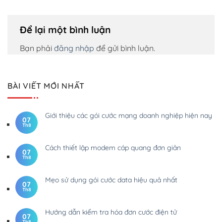
Để lại một bình luận
Bạn phải
đăng nhập
để gửi bình luận.
BÀI VIẾT MỚI NHẤT
Giới thiệu các gói cước mạng doanh nghiệp hiện nay
07
Th8
Cách thiết lập modem cáp quang đơn giản
07
Th8
Mẹo sử dụng gói cước data hiệu quả nhất
07
Th8
Hướng dẫn kiểm tra hóa đơn cước điện tử
07
Th8