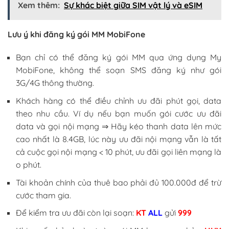
Xem thêm:
Sự khác biệt giữa SIM vật lý và eSIM
Lưu ý khi đăng ký gói MM MobiFone
Bạn chỉ có thể đăng ký gói MM qua ứng dụng My
MobiFone, không thể soạn SMS đăng ký như gói
3G/4G thông thường.
Khách hàng có thể điều chỉnh ưu đãi phút gọi, data
theo nhu cầu. Ví dụ nếu bạn muốn gói cước ưu đãi
data và gọi nội mạng ⇒ Hãy kéo thanh data lên mức
cao nhất là 8.4GB, lúc này ưu đãi nội mạng vẫn là tất
cả cuộc gọi nội mạng < 10 phút, ưu đãi gọi liên mạng là
o phút.
Tài khoản chính của thuê bao phải đủ 100.000đ để trừ
cước tham gia.
Để kiểm tra ưu đãi còn lại soạn:
KT
ALL
gửi
999