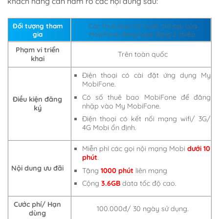
khách hàng cần nắm rõ các nội dung sau:
Đối tượng tham
Các thuê bao trả trước, trả sau của
gia
MobiFone đang hoạt động 2 chiều.
Phạm vi triển
Trên toàn quốc
khai
Điện thoại có cài đặt ứng dụng My
MobiFone.
Có số thuê bao MobiFone để đăng
Điều kiện đăng
nhập vào My MobiFone.
ký
Điện thoại có kết nối mạng wifi/ 3G/
4G Mobi ổn định.
Miễn phí các gọi nội mạng Mobi
dưới 10
phút
.
Nội dung ưu đãi
Tặng
1000 phút
liên mạng
Cộng
3.6GB
data tốc độ cao.
Cước phí/ Hạn
100.000đ/ 30 ngày sử dụng.
dùng