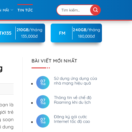
N MÃI
TIN TỨC
210GB
/tháng
240GB
/tháng
TK135
FM
135,000đ
180,000đ
BÀI VIẾT MỚI NHẤT
g
Sử dụng ứng dụng của
07
nhà mạng hiệu quả
Th8
Thông tin về chế độ
07
Roaming khi du lịch
Th8
 bạn là
ới trẻ
Đăng ký gói cước
y soạn
07
Internet tốc độ cao
Th8
ội dung