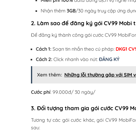
Miễn phí 100%
data dùng dịch vụ nghe nhạ
Nhận thêm
3GB
/30 ngày truy cập ứng dụng
2. Làm sao để đăng ký gói CV99 Mobi 
Để đăng ký thành công gói cước CV99 MobiFone
Cách 1:
Soạn tin nhắn theo cú pháp:
DKG1 CV
Cách 2:
Click nhanh vào nút:
ĐĂNG KÝ
Xem thêm:
Những lỗi thường gặp với SIM v
Cước phí
: 99.000đ/ 30 ngày/
3. Đối tượng tham gia gói cước CV99 
Tương tự các gói cước khác, gói CV99 MobiFon
sau: