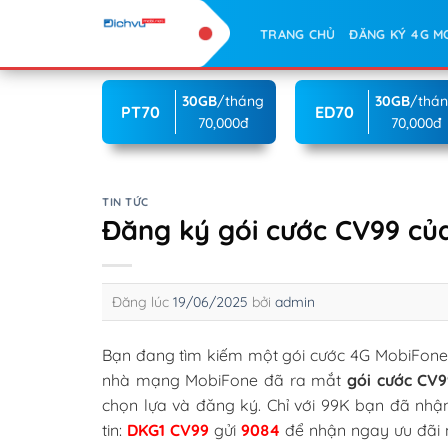
Skip
TRANG CHỦ
ĐĂNG KÝ 4G M
to
content
30GB
/tháng
30GB
/thá
PT70
ED70
70,000đ
70,000đ
TIN TỨC
Đăng ký gói cước CV99 củ
Đăng lúc
19/06/2025
bởi
admin
Bạn đang tìm kiếm một gói cước 4G MobiFone 1 
nhà mạng MobiFone đã ra mắt
gói cước CV
chọn lựa và đăng ký. Chỉ với 99K bạn đã nh
tin:
DKG1 CV99
gửi
9084
để nhận ngay ưu đãi n