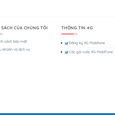
 SÁCH CỦA CHÚNG TÔI
THÔNG TIN 4G
nh sách bảo mật
Đăng ký 4G Mobifone
u khoản và dịch vụ
Các gói cước 4G MobiFone