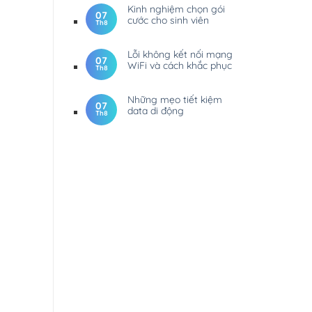
Kinh nghiệm chọn gói
07
cước cho sinh viên
Th8
Lỗi không kết nối mạng
07
WiFi và cách khắc phục
Th8
Những mẹo tiết kiệm
07
data di động
Th8