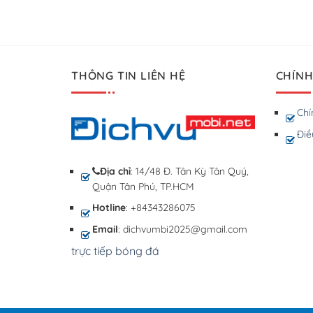
THÔNG TIN LIÊN HỆ
CHÍNH
Chí
Điề
Địa chỉ
: 14/48 Đ. Tân Kỳ Tân Quý,
Quận Tân Phú, TP.HCM
Hotline
: +84343286075
Email
: dichvumbi2025@gmail.com
trực tiếp bóng đá