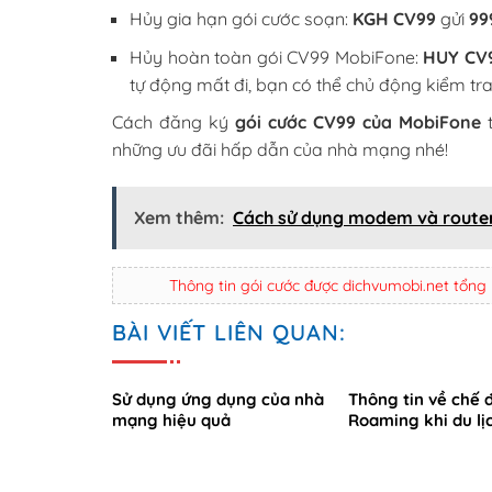
Hủy gia hạn gói cước soạn:
KGH CV99
gửi
99
Hủy hoàn toàn gói CV99 MobiFone:
HUY CV
tự động mất đi, bạn có thể chủ động kiểm tr
Cách đăng ký
gói cước CV99 của MobiFone
t
những ưu đãi hấp dẫn của nhà mạng nhé!
Xem thêm:
Cách sử dụng modem và router
Thông tin gói cước được dichvumobi.net tổng
BÀI VIẾT LIÊN QUAN:
Sử dụng ứng dụng của nhà
Thông tin về chế 
mạng hiệu quả
Roaming khi du lị