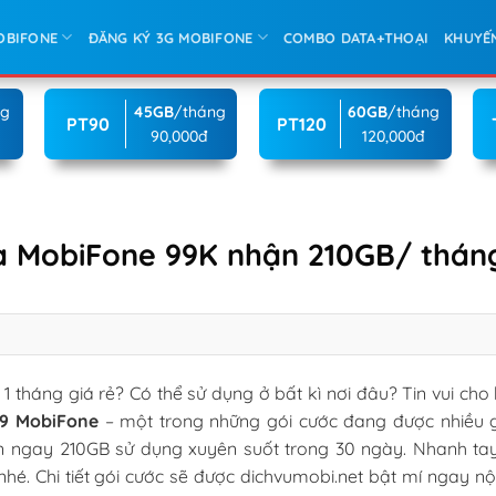
OBIFONE
ĐĂNG KÝ 3G MOBIFONE
COMBO DATA+THOẠI
KHUYẾ
ng
45GB
/tháng
60GB
/tháng
PT90
PT120
90,000đ
120,000đ
a MobiFone 99K nhận 210GB/ thán
tháng giá rẻ? Có thể sử dụng ở bất kì nơi đâu? Tin vui cho
99 MobiFone
– một trong những gói cước đang được nhiều gi
ận ngay 210GB sử dụng xuyên suốt trong 30 ngày. Nhanh ta
hé. Chi tiết gói cước sẽ được dichvumobi.net bật mí ngay n