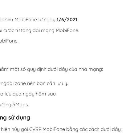
ớc sim MobiFone từ ngày
1/6/2021.
i cước từ tổng đài mạng MobiFone.
obiFone.
nắm một số quy định dưới đây của nhà mạng:
 ngoài zone nên bạn cần lưu ý.
o lưu qua ngày hôm sau.
thường 5Mbps.
ông sử dụng
 hiện hủy gói CV99 MobiFone bằng các cách dưới dây: