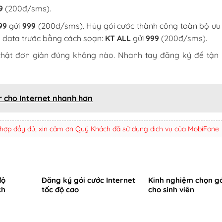
9
(200đ/sms).
99
gửi
999
(200đ/sms). Hủy gói cước thành công toàn bộ ưu 
a data trước bằng cách soạn:
KT ALL
gửi
999
(200đ/sms).
hật đơn giản đúng không nào. Nhanh tay đăng ký để tận
 cho Internet nhanh hơn
 hợp đầy đủ, xin cảm ơn Quý Khách đã sử dụng dịch vụ của MobiFone
độ
Đăng ký gói cước Internet
Kinh nghiệm chọn gó
ch
tốc độ cao
cho sinh viên