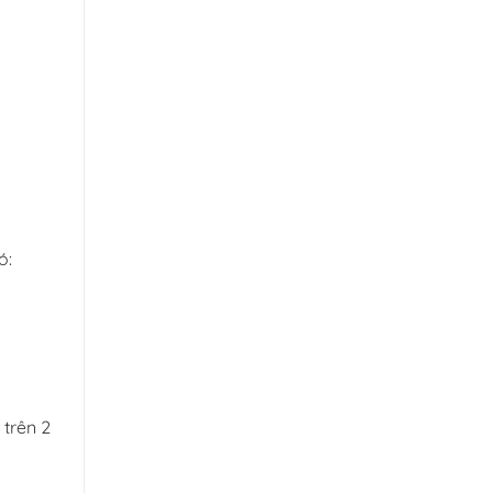
ó:
 trên 2