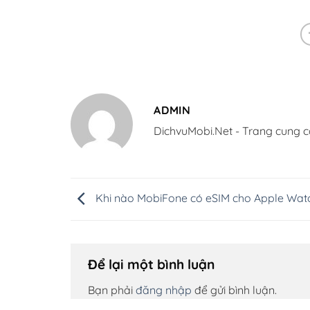
ADMIN
DichvuMobi.Net - Trang cung c
Khi nào MobiFone có eSIM cho Apple Wat
Để lại một bình luận
Bạn phải
đăng nhập
để gửi bình luận.