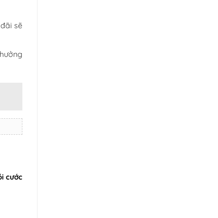
đãi sẽ
 hưởng
i cước