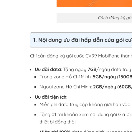
Cách đăng ký gó
1. Nội dung ưu đãi hấp dẫn của gói 
Chỉ cần đăng ký gói cước CV99 MobiFone thành
Ưu đãi data
: Tặng ngay
7GB
/ngày data tru
Trong zone Hồ Chí Minh:
5GB/ngày
(
150GB
Ngoài zone Hồ Chí Minh:
2GB/ngày
(
60GB
Ưu đãi tiện ích
:
Miễn phí data truy cập không giới hạn và
Tặng 01 tài khoản xem nội dung gói Gia đìn
thiết bị đồng thời.