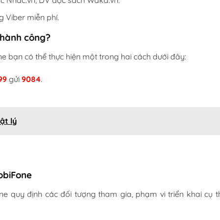
c Nhac.vn, DV đọc sách Waka.vn.
 Viber miễn phí.
thành công?
 bạn có thể thực hiện một trong hai cách dưới đây:
99
gửi
9084
.
ật lý
MobiFone
e quy định các đối tượng tham gia, phạm vi triển khai cụ t