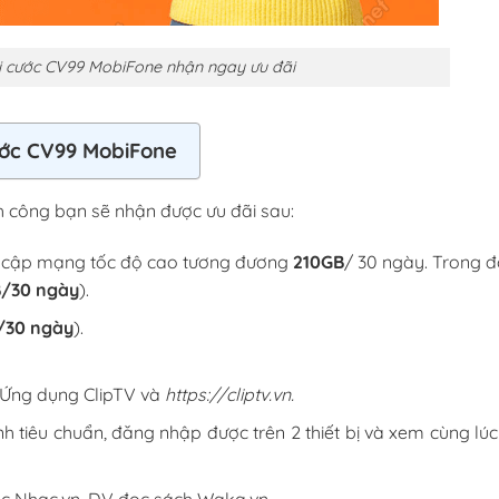
i cước CV99 MobiFone nhận ngay ưu đãi
cước CV99 MobiFone
 công bạn sẽ nhận được ưu đãi sau:
y cập mạng tốc độ cao tương đương
210GB
/ 30 ngày. Trong đ
/30 ngày
).
/30 ngày
).
o Ứng dụng ClipTV và
https://cliptv.vn.
h tiêu chuẩn, đăng nhập được trên 2 thiết bị và xem cùng lúc