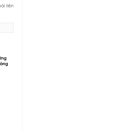
ái liên
ứng
dàng