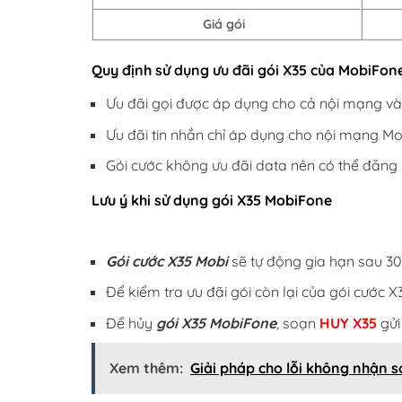
Giá gói
Quy định sử dụng ưu đãi gói X35 của MobiFon
Ưu đãi gọi được áp dụng cho cả nội mạng v
Ưu đãi tin nhắn chỉ áp dụng cho nội mạng M
Gói cước không ưu đãi data nên có thể đăn
Lưu ý khi sử dụng gói X35 MobiFone
Gói cước X35 Mobi
sẽ tự động gia hạn sau 30
Để kiểm tra ưu đãi gói còn lại của gói cước 
Để hủy
gói X35 MobiFone
,
soạn
HUY X35
gử
Xem thêm:
Giải pháp cho lỗi không nhận s