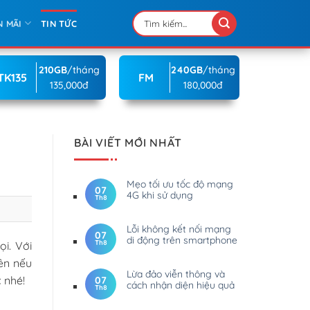
N MÃI
TIN TỨC
210GB
/tháng
240GB
/tháng
TK135
FM
135,000đ
180,000đ
BÀI VIẾT MỚI NHẤT
Mẹo tối ưu tốc độ mạng
07
4G khi sử dụng
Th8
Lỗi không kết nối mạng
07
di động trên smartphone
Th8
i. Với
nên nếu
Lừa đảo viễn thông và
t
nhé!
07
cách nhận diện hiệu quả
Th8