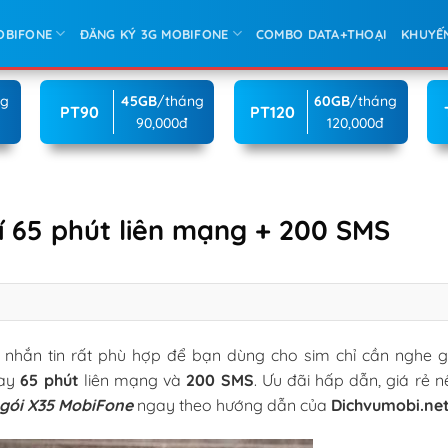
OBIFONE
ĐĂNG KÝ 3G MOBIFONE
COMBO DATA+THOẠI
KHUYẾ
ng
45GB
/tháng
60GB
/tháng
PT90
PT120
90,000đ
120,000đ
í 65 phút liên mạng + 200 SMS
nhắn tin rất phù hợp để bạn dùng cho sim chỉ cần nghe gọ
gay
65 phút
liên mạng và
200 SMS
. Ưu đãi hấp dẫn, giá rẻ 
gói X35 MobiFone
ngay theo hướng dẫn của
Dichvumobi.ne