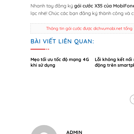
Nhanh tay đăng ký
gói cước X35 của MobiFon
lạc nhé! Chúc các bạn đăng ký thành công và có
Thông tin gói cước được dichvumobi.net tổng
BÀI VIẾT LIÊN QUAN:
Mẹo tối ưu tốc độ mạng 4G
Lỗi không kết nối
khi sử dụng
động trên smartp
ADMIN