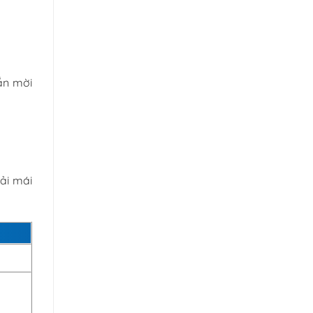
hắn mời
ải mái