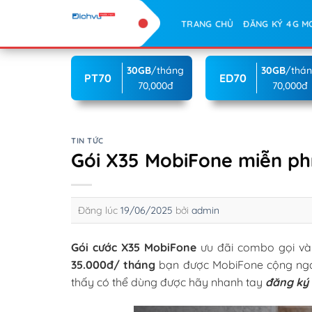
Skip
TRANG CHỦ
ĐĂNG KÝ 4G M
to
content
30GB
/tháng
30GB
/thá
PT70
ED70
70,000đ
70,000đ
TIN TỨC
Gói X35 MobiFone miễn ph
Đăng lúc
19/06/2025
bởi
admin
Gói cước X35 MobiFone
ưu đãi combo gọi và 
35.000đ/ tháng
bạn được MobiFone cộng n
thấy có thể dùng được hãy nhanh tay
đăng ký 