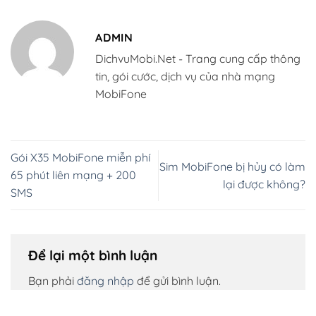
ADMIN
DichvuMobi.Net - Trang cung cấp thông
tin, gói cước, dịch vụ của nhà mạng
MobiFone
Gói X35 MobiFone miễn phí
Sim MobiFone bị hủy có làm
65 phút liên mạng + 200
lại được không?
SMS
Để lại một bình luận
Bạn phải
đăng nhập
để gửi bình luận.