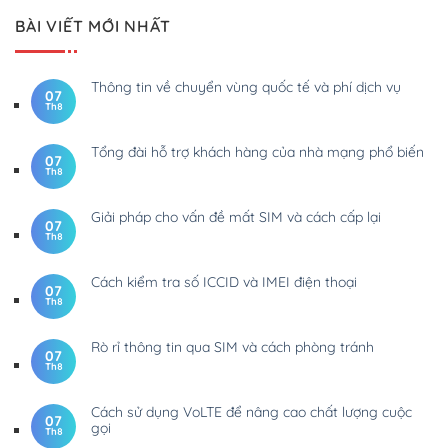
BÀI VIẾT MỚI NHẤT
Thông tin về chuyển vùng quốc tế và phí dịch vụ
07
Th8
Tổng đài hỗ trợ khách hàng của nhà mạng phổ biến
07
Th8
Giải pháp cho vấn đề mất SIM và cách cấp lại
07
Th8
Cách kiểm tra số ICCID và IMEI điện thoại
07
Th8
Rò rỉ thông tin qua SIM và cách phòng tránh
07
Th8
Cách sử dụng VoLTE để nâng cao chất lượng cuộc
07
gọi
Th8