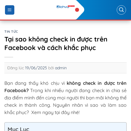
Skip
to
content
TIN TỨC
Tại sao không check in được trên
Facebook và cách khắc phục
Đăng lúc
19/06/2025
bởi
admin
Bạn đang thấy khó chịu vì
không check in được trên
Facebook?
Trong khi nhiều người đang check in chia sẻ
địa điểm mình đến cùng mọi người thì bạn mãi không thể
check in thành công. Nguyên nhân vì sao và làm sao
khắc phục? Xem ngay tại đây nhé!
Mục Lục