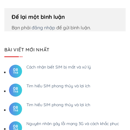
Để lại một bình luận
Bạn phải
đăng nhập
để gửi bình luận.
BÀI VIẾT MỚI NHẤT
Cách nhận biết SIM bị mất và xử lý
08
Th8
Tìm hiểu SIM phong thủy và lợi ích
08
Th8
Tìm hiểu SIM phong thủy và lợi ích
08
Th8
Nguyên nhân gây lỗi mạng 3G và cách khắc phục
08
Th8