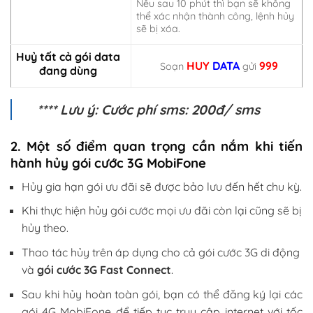
Nếu sau 10 phút thì bạn sẽ không
thể xác nhận thành công, lệnh hủy
sẽ bị xóa.
Huỷ tất cả gói data
HUY
DATA
999
Soạn
gửi
đang dùng
**** Lưu ý: Cước phí sms: 200đ/ sms
2. Một số điểm quan trọng cần nắm khi tiến
hành hủy gói cước 3G MobiFone
Hủy gia hạn gói ưu đãi sẽ được bảo lưu đến hết chu kỳ.
Khi thực hiện hủy gói cước mọi ưu đãi còn lại cũng sẽ bị
hủy theo.
Thao tác hủy trên áp dụng cho cả gói cước 3G di động
và
gói cước 3G Fast Connect
.
Sau khi hủy hoàn toàn gói, bạn có thể đăng ký lại các
gói 4G MobiFone để tiếp tục truy cập internet với tốc