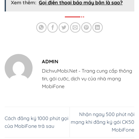
Xem thêm:
Gọi điện thoại báo máy bận là sao?
ADMIN
DichvuMobi.Net - Trang cung cấp thông
tin, gói cước, dịch vụ của nhà mạng
MobiFone
Nhận ngay 500 phút nội
Cách đăng ký 1000 phút gọi
mạng khi đăng ký gói CK50
của MobiFone trả sau
MobiFone