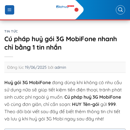
Skip
to
content
TIN TỨC
Cú pháp huỷ gói 3G MobiFone nhanh
chỉ bằng 1 tin nhắn
Đăng lúc
19/06/2025
bởi
admin
Huỷ gói 3G MobiFone
đang dùng khi không có nhu cầu
sử dụng nữa sẽ giúp tiết kiệm tiền điện thoại, tránh phát
sinh cước phí ngoài ý muốn.
Cú pháp huỷ 3G MobiFone
vô cùng đơn giản, chỉ cần soạn:
HUY Tên-gói
gửi
999
.
Theo dõi bài viết sau đây để biết thêm thông tin chi tiết
và lưu ý khi huỷ gói 3G Mobi ngay sau đây nhé!