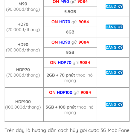
ON
M90
gửi
9084
M90
ĐĂNG KÝ
(90.000đ/tháng)
5.5GB
ON
HD70
gửi
9084
HD70
ĐĂNG KÝ
(70.000đ/tháng)
6GB
ON
HD90
gửi
9084
HD90
ĐĂNG KÝ
(90.000đ/tháng)
8GB
ON
HDP70
gửi
9084
HDP70
ĐĂNG KÝ
2GB +
70 phút
thoại nội
(70.000đ/tháng)
mạng
ON
HDP100
gửi
9084
HDP100
ĐĂNG KÝ
3GB +
100 phút
thoại nội
(100.000đ/tháng)
mạng
Trên đây là hướng dẫn cách hủy gói cước 3G MobiFone