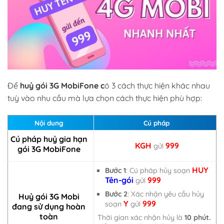
Để
huỷ gói 3G MobiFone c
ó 3 cách thực hiện khác nhau
tuỳ vào nhu cầu mà lựa chọn cách thực hiện phù hợp:
Nội dung
Cú pháp
Cú pháp huỷ gia hạn
KGH
999
gửi
gói 3G MobiFone
HUY
Bước 1
: Cú pháp hủy soạn
Tên-gói
999
gửi
Bước 2
: Xác nhận yêu cầu hủy
Huỷ gói 3G Mobi
Y
999
soạn
gửi
đang sử dụng hoàn
toàn
Thời gian xác nhận hủy là
10 phút.