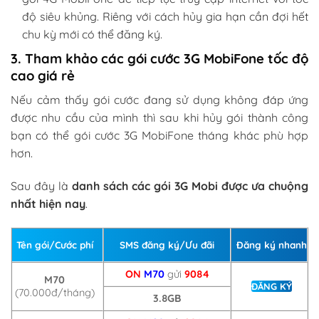
độ siêu khủng. Riêng với cách hủy gia hạn cần đợi hết
chu kỳ mới có thể đăng ký.
3. Tham khảo các gói cước 3G MobiFone tốc độ
cao giá rẻ
Nếu cảm thấy gói cước đang sử dụng không đáp ứng
được nhu cầu của mình thì sau khi hủy gói thành công
bạn có thể gói cước 3G MobiFone tháng khác phù hợp
hơn.
Sau đây là
danh sách các gói 3G Mobi được ưa chuộng
nhất hiện nay
.
Tên gói/Cước phí
SMS đăng ký/Ưu đãi
Đăng ký nhanh
ON
M70
gửi
9084
M70
ĐĂNG KÝ
(70.000đ/tháng)
3.8GB