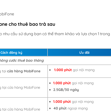
MobiFone
one cho thuê bao trả sau
ào nhu cầu sử dụng bạn có thể tham khảo và lựa chọn 1 tron
Cách đăng ký
Ưu đãi
hông cước thuê bao tháng
1.000 phút
gọi nội mạng
 tại
cửa hàng MobiFone
1.000 phút
gọi nội mạng
 tại cửa hàng MobiFone
2.5GB/30 ngày
1.000 phút
gọi nội mạng
40 phút
ngoại mạng
 tại cửa hàng MobiFone