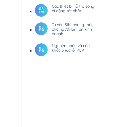
Các thiết bị hỗ trợ sóng
08
di động tốt nhất
Th8
Tư vấn SIM phong thủy
08
cho người làm ăn kinh
Th8
doanh
Nguyên nhân và cách
08
khắc phục lỗi PUK
Th8