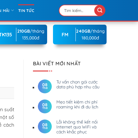
N MÃI
TIN TỨC
210GB
/tháng
240GB
/tháng
TK135
FM
135,000đ
180,000đ
BÀI VIẾT MỚI NHẤT
Tư vấn chọn gói cước
08
data phù hợp nhu cầu
Th8
Mẹo tiết kiệm chi phí
08
roaming khi đi du lịch
Th8
ần suất
một số
Lỗi không thể kết nối
về cách
08
Internet qua WiFi và
Th8
cách khắc phục