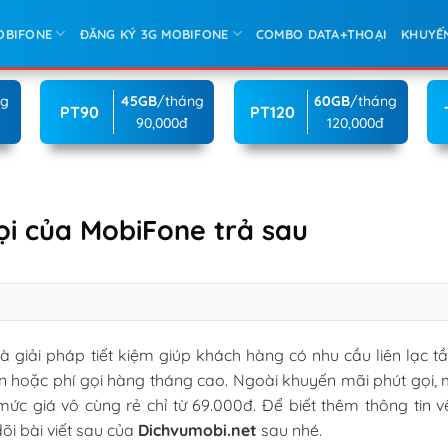
OBIFONE
ĐĂNG KÝ 3G MOBIFONE
COMBO DATA+THOẠI
KHUYẾ
ng
45GB
/tháng
60GB
/tháng
PT90
PT120
90,000đ
120,000đ
ọi của MobiFone trả sau
à giải pháp tiết kiệm giúp khách hàng có nhu cầu liên lạc t
ạn hoặc phí gọi hàng tháng cao. Ngoài khuyến mãi phút gọi, 
mức giá vô cùng rẻ chỉ từ 69.000đ. Để biết thêm thông tin 
õi bài viết sau của
Dichvumobi.net
sau nhé.