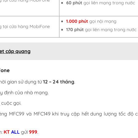
60 phút
gọi liên mạng trong nước
1.000 phút
gọi nội mạng
 tại cửa hàng MobiFone
170 phút
gọi liên mạng trong nước
net cáp quang
Fone
hời gian sử dụng từ
12 – 24 tháng
.
quy định của nhà mạng.
 cuộc gọi.
riêng MFC99 và MFC149 khi truy cập hết dung lượng tốc độ c
n:
KT
ALL
gửi
999
.