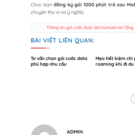
Chúc bạn
đăng ký gói 1000 phút trả sau Mo
chuyện thú vị và ý nghĩa.
Thông tin gói cước được dichvumobi.net tổng
BÀI VIẾT LIÊN QUAN:
Tư vấn chọn gói cước data
Mẹo tiết kiệm chi 
phù hợp nhu cầu
roaming khi đi du 
ADMIN