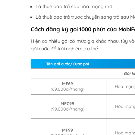
Là thuê bao trả sau hòa mạng mới
Là thuê bao trả trước chuyển sang trả sau 
Cách đăng ký gọi 1000 phút của MobiF
Hiện có nhiều gói có mức giá khác nhau, tùy v
gói cước để trải nghiệm, cụ thể:
Tên gói cước/Cước phí
Gói k
MF69
Hòa mạng
(69.000đ/tháng)
MFC99
Hòa mạng
(99.000đ/tháng)
MF99
Hòa mạng