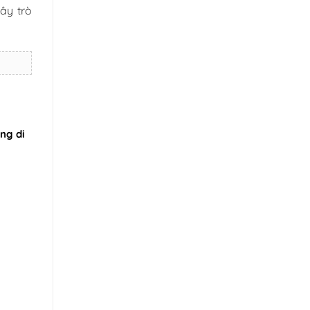
ây trò
óng di