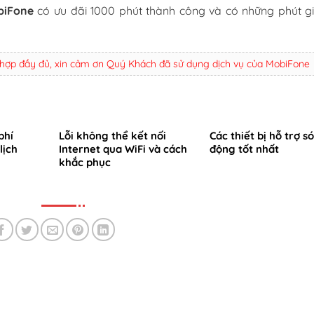
biFone
có ưu đãi 1000 phút thành công và có những phút gi
 hợp đầy đủ, xin cảm ơn Quý Khách đã sử dụng dịch vụ của MobiFone
phí
Lỗi không thể kết nối
Các thiết bị hỗ trợ s
lịch
Internet qua WiFi và cách
động tốt nhất
khắc phục