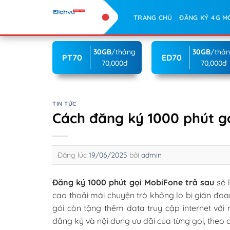
Skip
TRANG CHỦ
ĐĂNG KÝ 4G M
to
content
30GB
/tháng
30GB
/thá
PT70
ED70
70,000đ
70,000đ
TIN TỨC
Cách đăng ký 1000 phút g
Đăng lúc
19/06/2025
bởi
admin
Đăng ký 1000 phút gọi MobiFone trả sau
sẽ l
cao thoải mái chuyện trò không lo bị gián đo
gói còn tặng thêm data truy cập internet với 
đăng ký và nội dung ưu đãi của từng goi, theo d