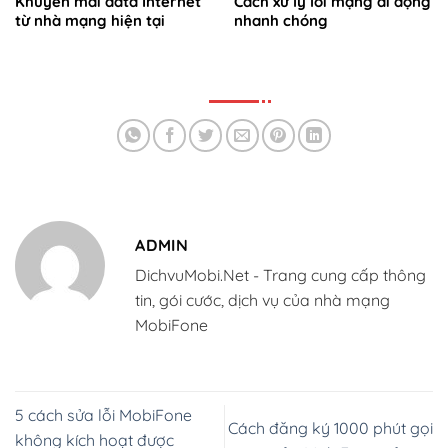
Khuyến mãi data Internet
Cách xử lý lỗi mạng di động
từ nhà mạng hiện tại
nhanh chóng
ADMIN
DichvuMobi.Net - Trang cung cấp thông
tin, gói cước, dịch vụ của nhà mạng
MobiFone
5 cách sửa lỗi MobiFone
Cách đăng ký 1000 phút gọi
không kích hoạt được