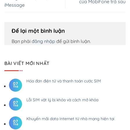
của MobiFone trả sau
iMessage
Để lại một bình luận
Bạn phải
đăng nhập
để gửi bình luận.
BÀI VIẾT MỚI NHẤT
Hóa đơn điện tử và thanh toán cước SIM
07
Th8
Lỗi SIM vật lý bị khóa và cách mở khóa
07
Th8
Khuyến mãi data Internet từ nhà mạng hiện tại
07
Th8