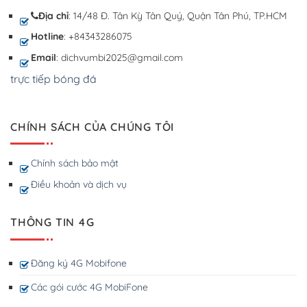
Địa chỉ
: 14/48 Đ. Tân Kỳ Tân Quý, Quận Tân Phú, TP.HCM
Hotline
: +84343286075
Email
: dichvumbi2025@gmail.com
trực tiếp bóng đá
CHÍNH SÁCH CỦA CHÚNG TÔI
Chính sách bảo mật
Điều khoản và dịch vụ
THÔNG TIN 4G
Đăng ký 4G Mobifone
Các gói cước 4G MobiFone