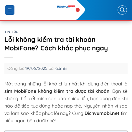
Skip
to
content
TIN TỨC
Lỗi không kiểm tra tài khoản
MobiFone? Cách khắc phục ngay
Đăng lúc
19/06/2025
bởi
admin
Một trong những lỗi khó chịu nhất khi dùng điện thoại là
sim MobiFone không kiểm tra được tài khoản
. Bạn sẽ
không thể biết mình còn bao nhiêu tiền, hạn dùng đến khi
nào để tiếp tục dùng hoặc nạp thẻ. Nguyên nhân vì sao
và làm sao khắc phục lỗi này? Cùng
Dichvumobi.net
tìm
hiểu ngay bên dưới nhé!