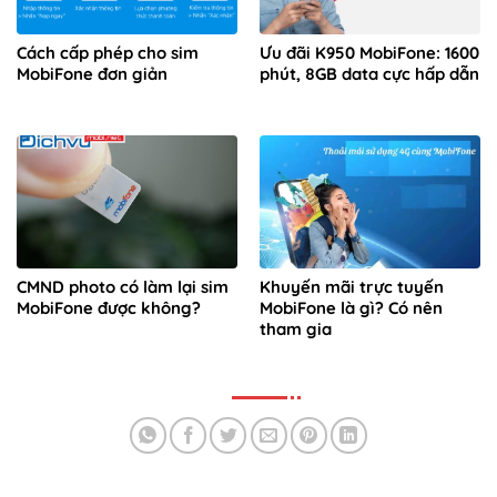
Cách cấp phép cho sim
Ưu đãi K950 MobiFone: 1600
MobiFone đơn giản
phút, 8GB data cực hấp dẫn
CMND photo có làm lại sim
Khuyến mãi trực tuyến
MobiFone được không?
MobiFone là gì? Có nên
tham gia