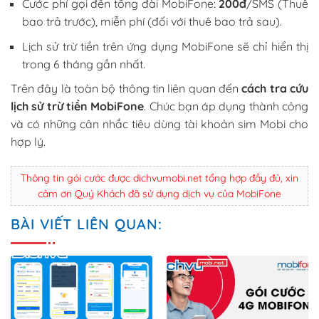
Cước phí gọi đến tổng đài MobiFone:
200đ
/SMS (Thuê
bao trả trước), miễn phí (đối với thuê bao trả sau).
Lịch sử trừ tiền trên ứng dụng MobiFone sẽ chỉ hiển thị
trong 6 tháng gần nhất.
Trên đây là toàn bộ thông tin liên quan đến
cách tra cứu
lịch sử trừ tiền MobiFone
. Chúc bạn áp dụng thành công
và có những cân nhắc tiêu dùng tài khoản sim Mobi cho
hợp lý.
Thông tin gói cước được dichvumobi.net tổng hợp đầy đủ, xin
cảm ơn Quý Khách đã sử dụng dịch vụ của MobiFone
BÀI VIẾT LIÊN QUAN: