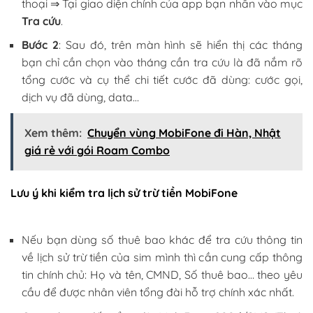
thoại ⇒ Tại giao diện chính của app bạn nhấn vào mục
Tra cứu
.
Bước 2
: Sau đó, trên màn hình sẽ hiển thị các tháng
bạn chỉ cần chọn vào tháng cần tra cứu là đã nắm rõ
tổng cước và cụ thể chi tiết cước đã dùng: cước gọi,
dịch vụ đã dùng, data…
Xem thêm:
Chuyển vùng MobiFone đi Hàn, Nhật
giá rẻ với gói Roam Combo
Lưu ý khi kiểm tra lịch sử trừ tiền MobiFone
Nếu bạn dùng số thuê bao khác để tra cứu thông tin
về lịch sử trừ tiền của sim mình thì cần cung cấp thông
tin chính chủ: Họ và tên, CMND, Số thuê bao… theo yêu
cầu để được nhân viên tổng đài hỗ trợ chính xác nhất.