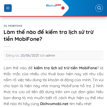
Skip
to
content
3G MOBIFONE
Làm thế nào để kiểm tra lịch sử trừ
tiền MobiFone?
Đăng lúc
20/06/2025
bởi
admin
Làm thế nào để
kiểm tra lịch sử trừ tiền MobiFone
? là
thắc mắc của nhiều chủ thuê bao hiện nay với nhu cầu
nắm rõ việc tiêu dùng tài khoản di động của mình. Tin vui
cho bạn là hiện nay nhà mạng MobiFone hỗ trợ 2 hình
thức tra cứu số tiền đã dùng trên sim cực đơn giản. Nếu
bạn đang tò mò muốn biết rõ cách thực hiện cụ thể như
thế nào thì hãy cùng
Dichvumobi.net
tìm hiểu nhé!