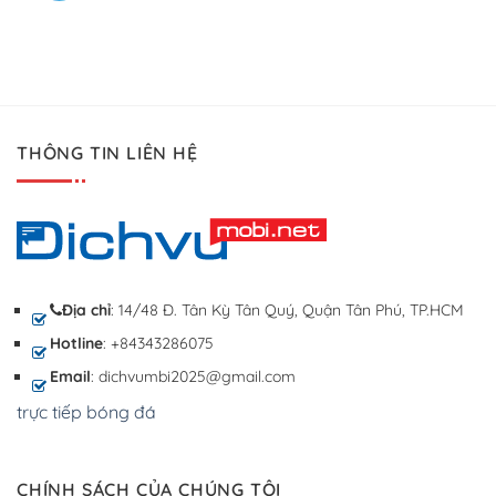
THÔNG TIN LIÊN HỆ
Địa chỉ
: 14/48 Đ. Tân Kỳ Tân Quý, Quận Tân Phú, TP.HCM
Hotline
: +84343286075
Email
: dichvumbi2025@gmail.com
trực tiếp bóng đá
CHÍNH SÁCH CỦA CHÚNG TÔI