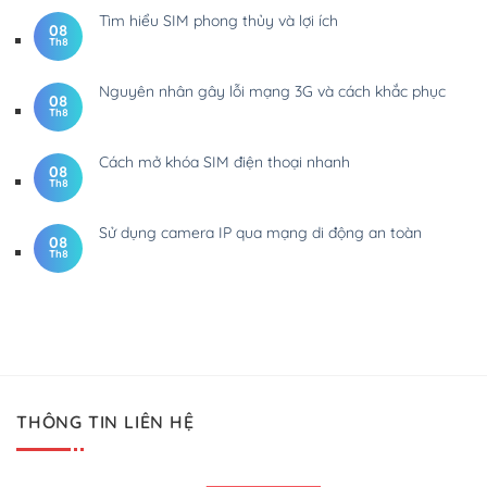
Tìm hiểu SIM phong thủy và lợi ích
08
Th8
Nguyên nhân gây lỗi mạng 3G và cách khắc phục
08
Th8
Cách mở khóa SIM điện thoại nhanh
08
Th8
Sử dụng camera IP qua mạng di động an toàn
08
Th8
THÔNG TIN LIÊN HỆ