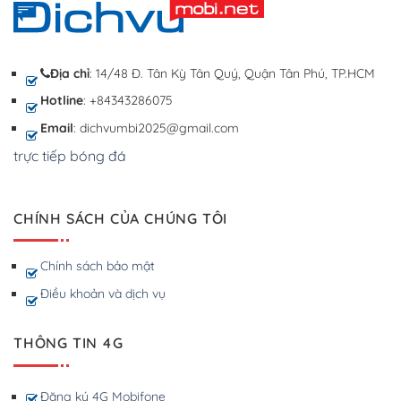
Địa chỉ
: 14/48 Đ. Tân Kỳ Tân Quý, Quận Tân Phú, TP.HCM
Hotline
: +84343286075
Email
: dichvumbi2025@gmail.com
trực tiếp bóng đá
CHÍNH SÁCH CỦA CHÚNG TÔI
Chính sách bảo mật
Điều khoản và dịch vụ
THÔNG TIN 4G
Đăng ký 4G Mobifone