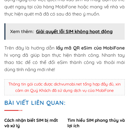
quét ngay tại cửa hàng MobiFone hoặc mang về nhà và
thực hiện quét mã đã có sau đó theo ý muốn.
Xem thêm:
Giải quyết lỗi SIM không hoạt động
Trên đây là hướng dẫn
lấy mã QR eSim của MobiFone
hi vọng đã giúp bạn thực hiện thành công. Nhanh tay
thao tác để có thể đổi eSim thành công và thoải mái
dùng tính năng mới nhé!
Thông tin gói cước được dichvumobi.net tổng hợp đầy đủ, xin
cảm ơn Quý Khách đã sử dụng dịch vụ của MobiFone
BÀI VIẾT LIÊN QUAN:
Cách nhận biết SIM bị mất
Tìm hiểu SIM phong thủy và
và xử lý
lợi ích