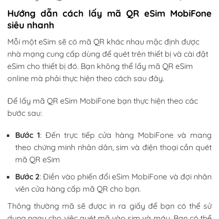
Hướng dẫn cách lấy mã QR eSim MobiFone
siêu nhanh
Mỗi một eSim sẽ có mã QR khác nhau mặc định được
nhà mạng cung cấp dùng để quét trên thiết bị và cài đặt
eSim cho thiết bị đó. Bạn không thể lấy mã QR eSim
online mà phải thực hiện theo cách sau đây.
Để lấy mã QR eSim MobiFone bạn thực hiện theo các
bước sau:
Bước 1
: Đến trực tiếp cửa hàng MobiFone và mang
theo chứng minh nhân dân, sim và điện thoại cần quét
mã QR eSim
Bước 2
: Điền vào phiến đổi eSim MobiFone và đợi nhân
viên cửa hàng cấp mã QR cho bạn.
Thông thường mã sẽ được in ra giấy để bạn có thể sử
dụng ngay cho việc quét mã vào sim và máy. Bạn có thể