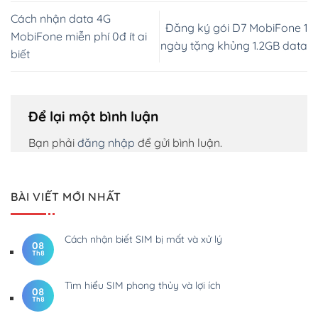
Cách nhận data 4G
Đăng ký gói D7 MobiFone 1
MobiFone miễn phí 0đ ít ai
ngày tặng khủng 1.2GB data
biết
Để lại một bình luận
Bạn phải
đăng nhập
để gửi bình luận.
BÀI VIẾT MỚI NHẤT
Cách nhận biết SIM bị mất và xử lý
08
Th8
Tìm hiểu SIM phong thủy và lợi ích
08
Th8