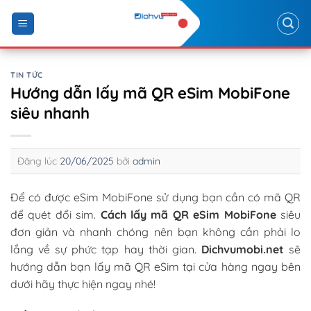
Skip
to
content
TIN TỨC
Hướng dẫn lấy mã QR eSim MobiFone
siêu nhanh
Đăng lúc
20/06/2025
bởi
admin
Để có được eSim MobiFone sử dụng bạn cần có mã QR
để quét đổi sim.
Cách lấy mã QR eSim MobiFone
siêu
đơn giản và nhanh chóng nên bạn không cần phải lo
lắng về sự phức tạp hay thời gian.
Dichvumobi.net
sẽ
hướng dẫn bạn lấy mã QR eSim tại cửa hàng ngay bên
dưới hãy thực hiện ngay nhé!