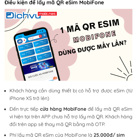
Điều kiện để lấy mã QR eSim MobiFone
Khách hàng cần dùng thiết bị có hỗ trợ được eSim (từ
iPhone XS trở lên)
Đến trực tiếp
cửa hàng MobiFone
để lấy mã QR eSim
vì hiện tại trên APP chưa hỗ trợ lấy mã QR. Khách hàng
đổi trên app sẽ thay mã QR bằng mã OTP.
Phí lấy mã QR eSim của MobiFone là
25.000đ/ sim