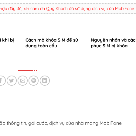
 hợp đầy đủ, xin cảm ơn Quý Khách đã sử dụng dịch vụ của MobiFone
 khi bị
Cách mở khóa SIM để sử
Nguyên nhân và các
dụng toàn cầu
phục SIM bị khóa
ấp thông tin, gói cước, dịch vụ của nhà mạng MobiFone