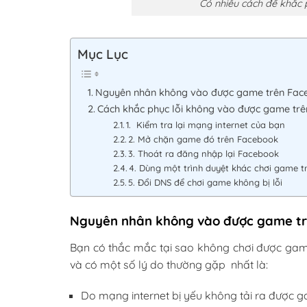
Có nhiều cách để khắc
Mục Lục
Nguyên nhân không vào được game trên Fac
Cách khắc phục lỗi không vào được game tr
1. Kiểm tra lại mạng internet của bạn
2. Mở chặn game đó trên Facebook
3. Thoát ra đăng nhập lại Facebook
4. Dùng một trình duyệt khác chơi game t
5. Đổi DNS để chơi game không bị lỗi
Nguyên nhân không vào được game t
Bạn có thắc mắc tại sao không chơi được ga
và có một số lý do thường gặp nhất là:
Do mạng internet bị yếu không tải ra được 