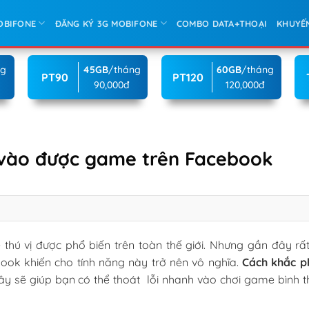
OBIFONE
ĐĂNG KÝ 3G MOBIFONE
COMBO DATA+THOẠI
KHUYẾ
ng
45GB
/tháng
60GB
/tháng
PT90
PT120
90,000đ
120,000đ
 vào được game trên Facebook
thú vị được phổ biến trên toàn thế giới. Nhưng gần đây rất
ook khiến cho tính năng này trở nên vô nghĩa.
Cách khắc ph
y sẽ giúp bạn có thể thoát lỗi nhanh vào chơi game bình t