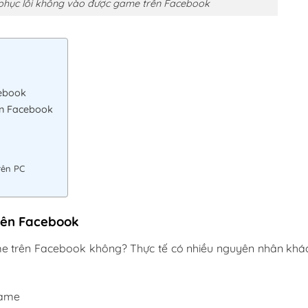
 phục lỗi không vào được game trên Facebook
ebook
ên Facebook
rên PC
rên Facebook
me trên Facebook không? Thực tế có nhiều nguyên nhân khá
game