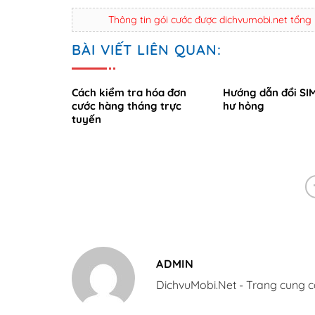
Thông tin gói cước được dichvumobi.net tổng
BÀI VIẾT LIÊN QUAN:
Cách kiểm tra hóa đơn
Hướng dẫn đổi SIM
cước hàng tháng trực
hư hỏng
tuyến
ADMIN
DichvuMobi.Net - Trang cung c