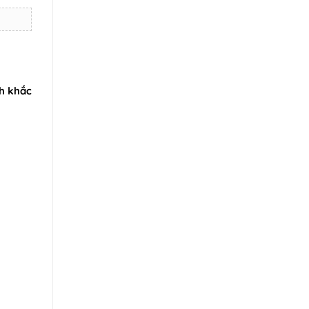
h khắc