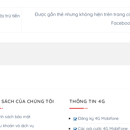
Được gắn thẻ nhưng không hiện trên trang c
 trừ tiền
Facebo
 SÁCH CỦA CHÚNG TÔI
THÔNG TIN 4G
nh sách bảo mật
Đăng ký 4G Mobifone
u khoản và dịch vụ
Các gói cước 4G MobiFone