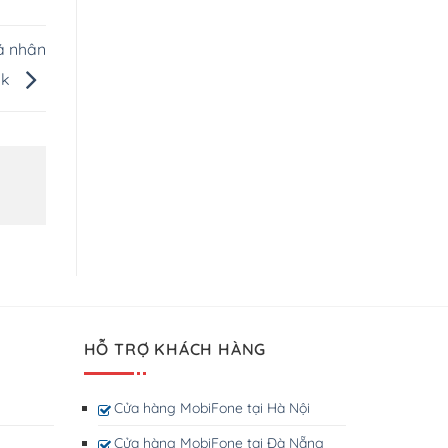
á nhân
ok
HỖ TRỢ KHÁCH HÀNG
Cửa hàng MobiFone tại Hà Nội
Cửa hàng MobiFone tại Đà Nẵng