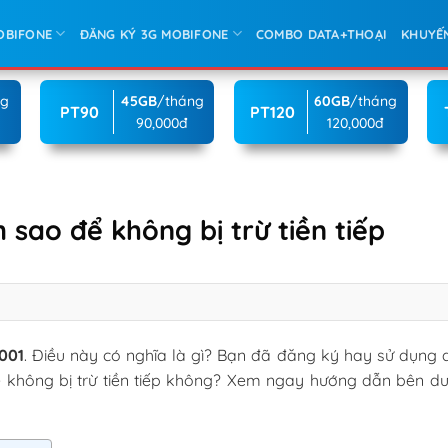
OBIFONE
ĐĂNG KÝ 3G MOBIFONE
COMBO DATA+THOẠI
KHUYẾ
ng
45GB
/tháng
60GB
/tháng
PT90
PT120
90,000đ
120,000đ
sao để không bị trừ tiền tiếp
001
. Điều này có nghĩa là gì? Bạn đã đăng ký hay sử dụng d
ể không bị trừ tiền tiếp không? Xem ngay hướng dẫn bên dư