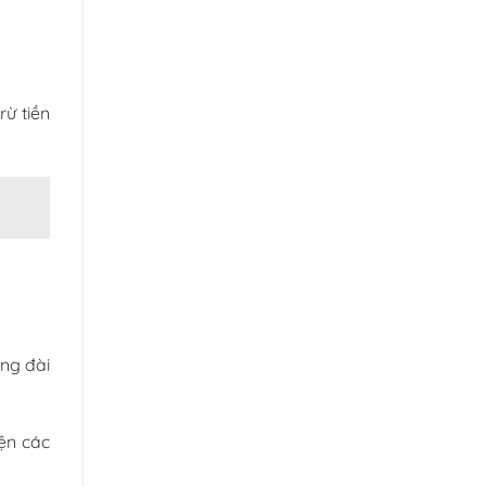
rừ tiền
ổng đài
ện các