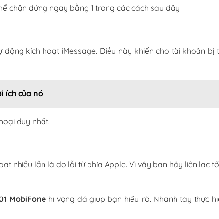
hể chặn đứng ngay bằng 1 trong các cách sau đây
tự động kích hoạt iMessage. Điều này khiến cho tài khoản bị t
i ích của nó
hoại duy nhất.
t nhiều lần là do lỗi từ phía Apple. Vì vậy bạn hãy liên lạc t
01 MobiFone
hi vọng đã giúp bạn hiểu rõ. Nhanh tay thực hi