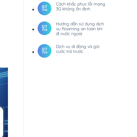
Cách khắc phục lỗi mạng
07
3G không ổn định
Th8
Hướng dẫn sử dụng dịch
07
vụ Roaming an toàn khi
Th8
đi nước ngoài
Dịch vụ di động và gói
07
cước trả trước
Th8