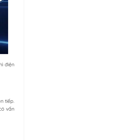
hì điện
n tiếp.
 có vấn