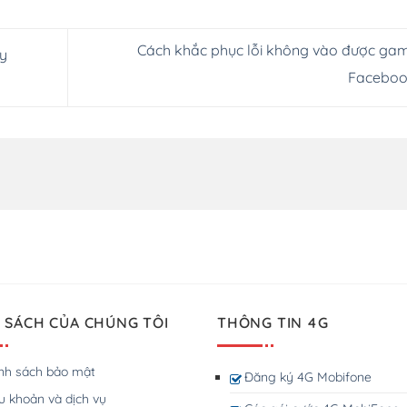
Cách khắc phục lỗi không vào được gam
y
Facebo
 SÁCH CỦA CHÚNG TÔI
THÔNG TIN 4G
nh sách bảo mật
Đăng ký 4G Mobifone
u khoản và dịch vụ