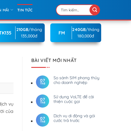
N MÃI
TIN TỨC
210GB
/tháng
240GB
/tháng
TK135
FM
135,000đ
180,000đ
BÀI VIẾT MỚI NHẤT
So sánh SIM phong thủy
07
cho doanh nghiệp
Th8
Sử dụng VoLTE để cải
07
thiện cuộc gọi
Th8
ịch vụ
ới của
Dịch vụ di động và gói
07
cước trả trước
Th8