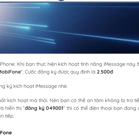
iPhone. Khi bạn thực hiện kích hoạt tính năng iMessage này t
MobiFone
“. Cước đăng ký được quy định là
2.500đ
.
g ký kích hoạt iMessage nhé.
hất kích hoạt mà thôi. Nên bạn có thể an tâm không bị trừ tiề
 hiển thị “
đăng ký 049001
” thì có thể điện thoại bạn đang
n tiếp.
iFone