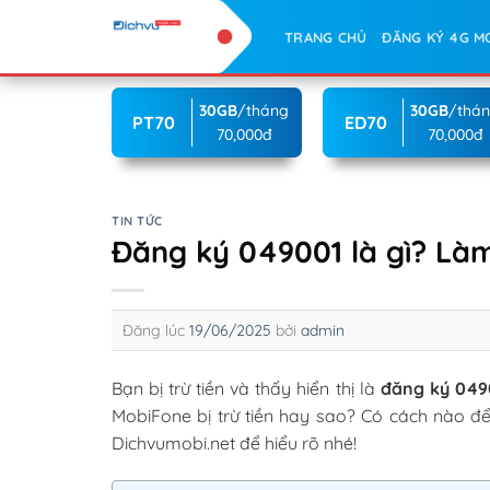
Skip
TRANG CHỦ
ĐĂNG KÝ 4G M
to
content
30GB
/tháng
30GB
/thá
PT70
ED70
70,000đ
70,000đ
TIN TỨC
Đăng ký 049001 là gì? Làm 
Đăng lúc
19/06/2025
bởi
admin
Bạn bị trừ tiền và thấy hiển thị là
đăng ký 049
MobiFone bị trừ tiền hay sao? Có cách nào đ
Dichvumobi.net để hiểu rõ nhé!