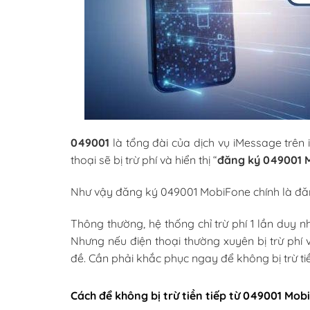
049001
là tổng đài của dịch vụ iMessage trên 
thoại sẽ bị trừ phí và hiển thị “
đăng ký 049001 
Như vậy đăng ký 049001 MobiFone chính là đăn
Thông thường, hệ thống chỉ trừ phí 1 lần duy n
Nhưng nếu điện thoại thường xuyên bị trừ phí và
đề. Cần phải khắc phục ngay để không bị trừ tiề
Cách để không bị trừ tiền tiếp từ 049001 Mob