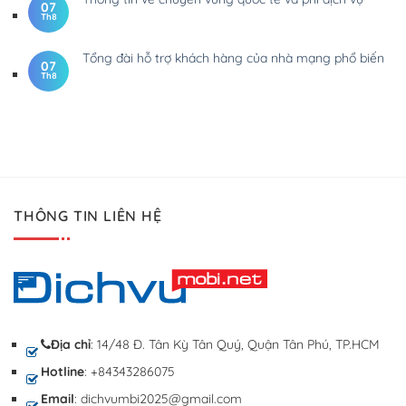
07
Th8
Tổng đài hỗ trợ khách hàng của nhà mạng phổ biến
07
Th8
THÔNG TIN LIÊN HỆ
Địa chỉ
: 14/48 Đ. Tân Kỳ Tân Quý, Quận Tân Phú, TP.HCM
Hotline
: +84343286075
Email
: dichvumbi2025@gmail.com