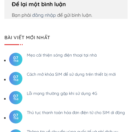
Để lại một bình luận
Bạn phải
đăng nhập
để gửi bình luận.
BÀI VIẾT MỚI NHẤT
Mẹo cải thiện sóng điện thoại tại nhà
07
Th8
Cách mở khóa SIM để sử dụng trên thiết bị mới
07
Th8
Lỗi mạng thường gặp khi sử dụng 4G
07
Th8
Thủ tục thanh toán hóa đơn điện tử cho SIM di động
07
Th8
Thông tin về chuyển vùng quốc tế và phí dịch vụ