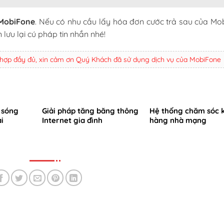
 MobiFone
. Nếu có nhu cầu lấy hóa đơn cước trả sau của Mo
 lưu lại cú pháp tin nhắn nhé!
 hợp đầy đủ, xin cảm ơn Quý Khách đã sử dụng dịch vụ của MobiFone
 sóng
Giải pháp tăng băng thông
Hệ thống chăm sóc 
i
Internet gia đình
hàng nhà mạng