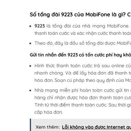
Số tổng đài 9223 của MobiFone là gì? 
9223
là tổng đài của nhà mạng MobiFone.
thanh toán cước và xác nhận cước thanh toán
Theo đó, đây là đầu số tổng đài được MobiFo
Gửi tin nhắn đến 9223 có tốn cước phí hay kh
Hình thức thanh toán cước trả sau online 
nhanh chóng. Và để lấy hóa đơn đã thanh to
hóa đơn. Soạn cú pháp theo quy định của Mo
Nhà mạng miễn phí hoàn toàn cước gửi tin 
hàng chỉ nhận được hóa đơn thanh toán cước
Tính từ thời điểm thanh toán cước. Sau thời 
cấp hóa đơn.
Xem thêm:
Lỗi không vào được Internet 