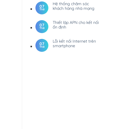
Hệ thống chăm sóc
07
khách hàng nhà mạng
Th8
Thiết lập APN cho kết nối
07
ổn định
Th8
Lỗi kết nối Internet trên
07
smartphone
Th8