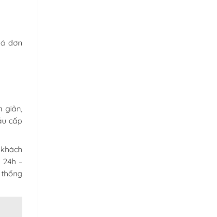
oá đơn
 giản,
ầu cấp
 khách
 24h –
ệ thống