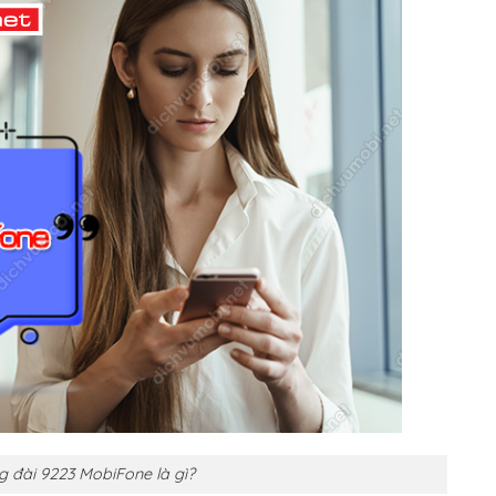
g đài 9223 MobiFone là gì?