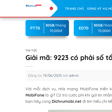
Skip
TRANG CHỦ
ĐĂNG KÝ 4G M
to
content
30GB
/tháng
30GB
/thá
PT70
ED70
70,000đ
70,000đ
TIN TỨC
Giải mã: 9223 có phải số 
Đăng lúc
19/06/2025
bởi
admin
Với mỗi dịch vụ, nhà mạng MobiFone triển 
MobiFone
là gì? Có trừ cước phí khi gửi tin 
bạn hãy cùng
Dichvumobi.net
đi tìm hiểu chi ti