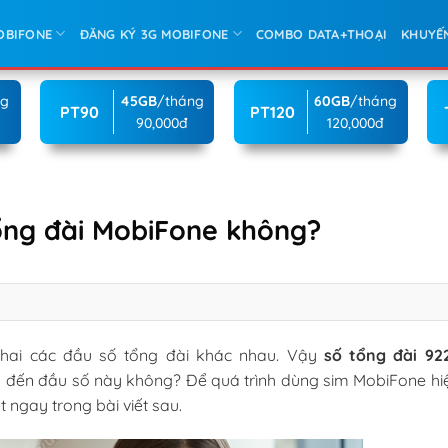
OBIFONE
ĐĂNG KÝ 3G MOBIFONE
COMBO DATA+THOẠI
KHUYẾ
ng
45GB
/tháng
60GB
/tháng
PT90
PT120
90,000đ
120,000đ
tổng đài MobiFone không?
khai các đầu số tổng đài khác nhau. Vậy
số tổng đài 92
nhắn đến đầu số này không? Để quá trình dùng sim MobiFone h
ết ngay trong bài viết sau.