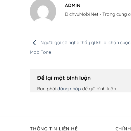
ADMIN
DichvuMobi.Net - Trang cung c
Người gọi sẽ nghe thấy gì khi bị chặn cuộ
MobiFone
Để lại một bình luận
Bạn phải
đăng nhập
để gửi bình luận.
THÔNG TIN LIÊN HỆ
CHÍNH