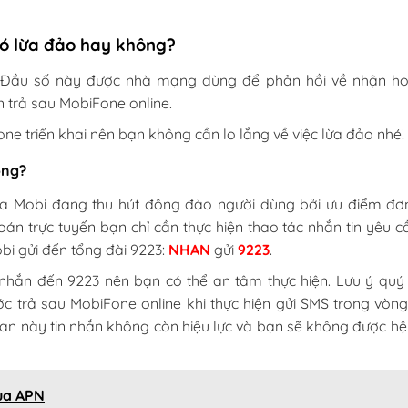
Có lừa đảo hay không?
 Đầu số này được nhà mạng dùng để phản hồi về nhận h
 trả sau MobiFone online.
ne triển khai nên bạn không cần lo lắng về việc lừa đảo nhé!
ông?
của Mobi đang thu hút đông đảo người dùng bởi ưu điểm đơn
án trực tuyến bạn chỉ cần thực hiện thao tác nhắn tin yêu c
bi gửi đến tổng đài 9223:
NHAN
gửi
9223
.
nhắn đến 9223 nên bạn có thể an tâm thực hiện. Lưu ý quý
 trả sau MobiFone online khi thực hiện gửi SMS trong vòng
gian này tin nhắn không còn hiệu lực và bạn sẽ không được h
qua APN