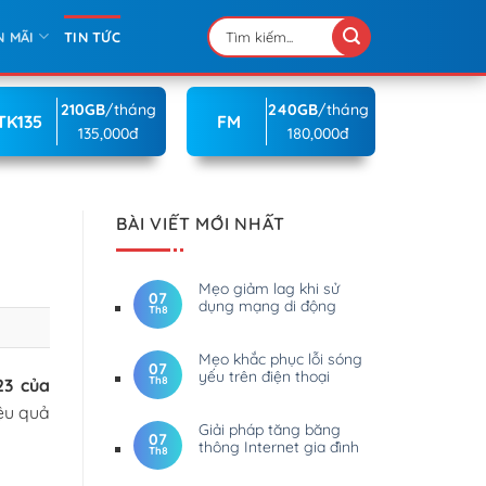
N MÃI
TIN TỨC
210GB
/tháng
240GB
/tháng
TK135
FM
135,000đ
180,000đ
BÀI VIẾT MỚI NHẤT
Mẹo giảm lag khi sử
07
dụng mạng di động
Th8
Mẹo khắc phục lỗi sóng
07
yếu trên điện thoại
Th8
23 của
iệu quả
Giải pháp tăng băng
07
thông Internet gia đình
Th8