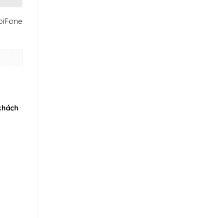
biFone
khách