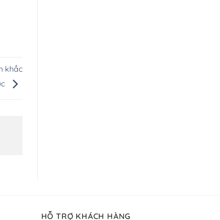
h khắc
ục
HỖ TRỢ KHÁCH HÀNG