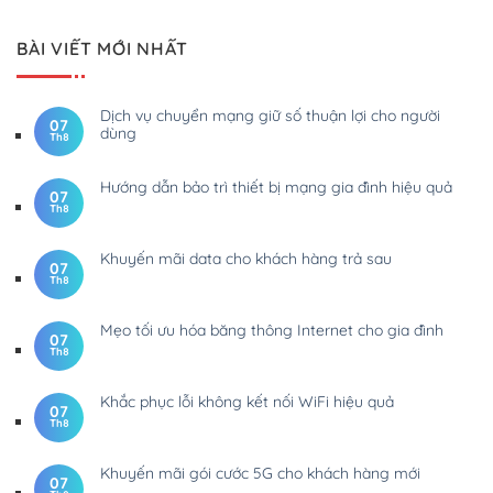
BÀI VIẾT MỚI NHẤT
Dịch vụ chuyển mạng giữ số thuận lợi cho người
07
dùng
Th8
Hướng dẫn bảo trì thiết bị mạng gia đình hiệu quả
07
Th8
Khuyến mãi data cho khách hàng trả sau
07
Th8
Mẹo tối ưu hóa băng thông Internet cho gia đình
07
Th8
Khắc phục lỗi không kết nối WiFi hiệu quả
07
Th8
Khuyến mãi gói cước 5G cho khách hàng mới
07