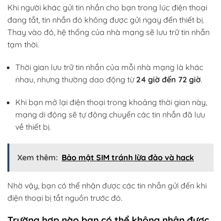
Khi người khác gửi tin nhắn cho bạn trong lúc điện thoại
đang tắt, tin nhắn đó không được gửi ngay đến thiết bị.
Thay vào đó, hệ thống của nhà mạng sẽ lưu trữ tin nhắn
tạm thời.
Thời gian lưu trữ tin nhắn của mỗi nhà mạng là khác
nhau, nhưng thường dao động từ
24 giờ đến 72 giờ
.
Khi bạn mở lại điện thoại trong khoảng thời gian này,
mạng di động sẽ tự động chuyển các tin nhắn đã lưu
về thiết bị.
Xem thêm:
Bảo mật SIM tránh lừa đảo và hack
Nhờ vậy, bạn có thể nhận được các tin nhắn gửi đến khi
điện thoại bị tắt nguồn trước đó.
Trường hợp nào bạn có thể không nhận được