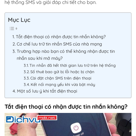
hệ thống SMS và giải đáp chi tiết cho bạn.
Mục Lục
Tắt điện thoại có nhận được tin nhắn không?
Cơ chế lưu trữ tin nhắn SMS của nhà mạng
Trường hợp nào bạn có thể không nhận được tin
nhắn sau khi mở máy?
Tin nhắn đã hết thời gian lưu trữ trên hệ thống
Số thuê bao gửi bị lỗi hoặc bị chặn
Cài đặt chặn SMS trên điện thoại
Kết nối mạng yếu khi vừa bật máy
Một số lưu ý khi tắt điện thoại
Tắt điện thoại có nhận được tin nhắn không?