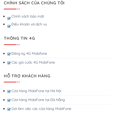
CHÍNH SÁCH CỦA CHÚNG TÔI
Chính sách bảo mật
Điều khoản và dịch vụ
THÔNG TIN 4G
Đăng ký 4G Mobifone
Các gói cước 4G MobiFone
HỖ TRỢ KHÁCH HÀNG
Cửa hàng MobiFone tại Hà Nội
Cửa hàng MobiFone tại Đà Nẵng
Giờ làm việc các cửa hàng MobiFone