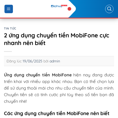
Skip
to
content
TIN TỨC
2 ứng dụng chuyển tiền MobiFone cực
nhanh nên biết
Đăng lúc
19/06/2025
bởi
admin
Ứng dụng chuyển tiền MobiFone
hiện nay đang được
triển khai với nhiều app khác nhau. Bạn có thể chọn lựa
để sử dụng thoải mái cho nhu cầu chuyển tiền của mình.
Chuyển tiền sẽ có tính cước phí tùy theo số tiền bạn đã
chuyển nhé!
Các ứng dụng chuyển tiền MobiFone nên biết