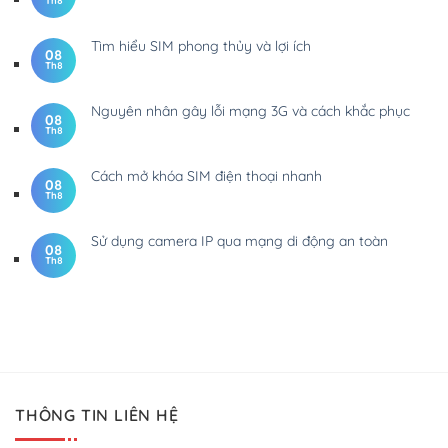
Tìm hiểu SIM phong thủy và lợi ích
08
Th8
Nguyên nhân gây lỗi mạng 3G và cách khắc phục
08
Th8
Cách mở khóa SIM điện thoại nhanh
08
Th8
Sử dụng camera IP qua mạng di động an toàn
08
Th8
THÔNG TIN LIÊN HỆ