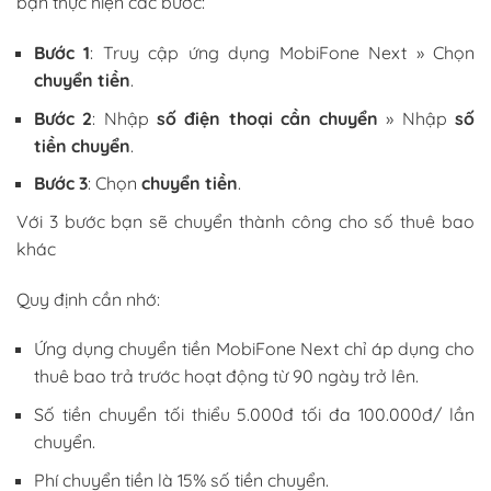
bạn thực hiện các bước:
Bước 1
: Truy cập ứng dụng MobiFone Next » Chọn
chuyển tiền
.
Bước 2
: Nhập
số điện thoại cần chuyển
» Nhập
số
tiền chuyển
.
Bước 3
: Chọn
chuyển tiền
.
Với 3 bước bạn sẽ chuyển thành công cho số thuê bao
khác
Quy định cần nhớ:
Ứng dụng chuyển tiền MobiFone Next chỉ áp dụng cho
thuê bao trả trước hoạt động từ 90 ngày trở lên.
Số tiền chuyển tối thiểu 5.000đ tối đa 100.000đ/ lần
chuyển.
Phí chuyển tiền là 15% số tiền chuyển.