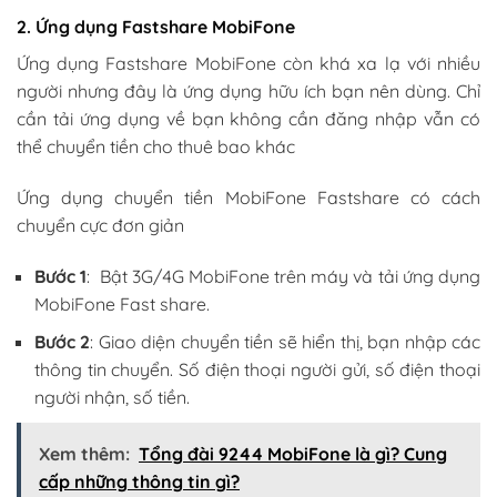
2. Ứng dụng Fastshare MobiFone
Ứng dụng Fastshare MobiFone còn khá xa lạ với nhiều
người nhưng đây là ứng dụng hữu ích bạn nên dùng. Chỉ
cần tải ứng dụng về bạn không cần đăng nhập vẫn có
thể chuyển tiền cho thuê bao khác
Ứng dụng chuyển tiền MobiFone Fastshare có cách
chuyển cực đơn giản
Bước 1
: Bật 3G/4G MobiFone trên máy và tải ứng dụng
MobiFone Fast share.
Bước 2
: Giao diện chuyển tiền sẽ hiển thị, bạn nhập các
thông tin chuyển. Số điện thoại người gửi, số điện thoại
người nhận, số tiền.
Xem thêm:
Tổng đài 9244 MobiFone là gì? Cung
cấp những thông tin gì?