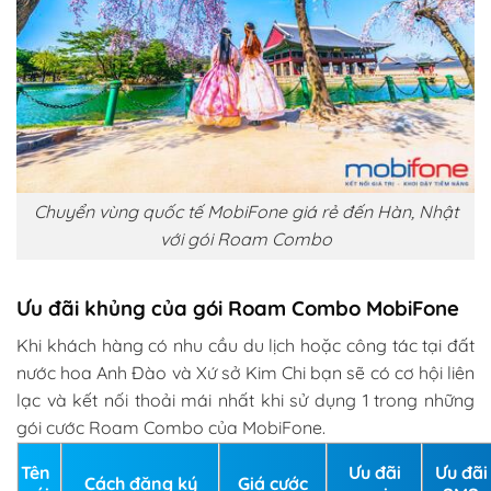
Chuyển vùng quốc tế MobiFone giá rẻ đến Hàn, Nhật
với gói Roam Combo
Ưu đãi khủng của gói Roam Combo MobiFone
Khi khách hàng có nhu cầu du lịch hoặc công tác tại đất
nước hoa Anh Đào và Xứ sở Kim Chi bạn sẽ có cơ hội liên
lạc và kết nối thoải mái nhất khi sử dụng 1 trong những
gói cước Roam Combo của MobiFone.
Tên
Ưu đãi
Ưu đãi
Cách đăng ký
Giá cước