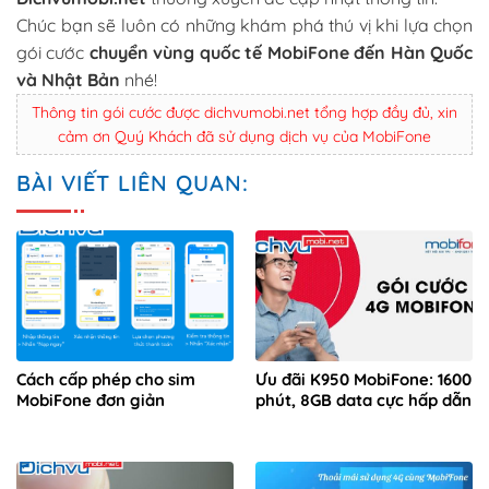
Chúc bạn sẽ luôn có những khám phá thú vị khi lựa chọn
gói cước
chuyển vùng quốc tế MobiFone đến Hàn Quốc
và Nhật Bản
nhé!
Thông tin gói cước được dichvumobi.net tổng hợp đầy đủ, xin
cảm ơn Quý Khách đã sử dụng dịch vụ của MobiFone
BÀI VIẾT LIÊN QUAN:
Cách cấp phép cho sim
Ưu đãi K950 MobiFone: 1600
MobiFone đơn giản
phút, 8GB data cực hấp dẫn