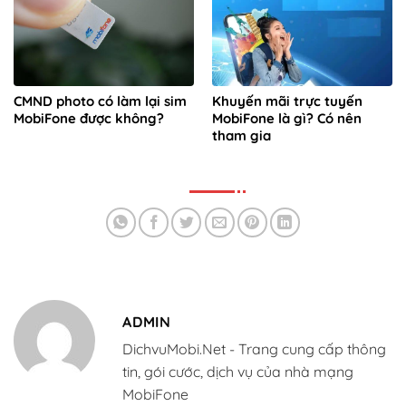
CMND photo có làm lại sim
Khuyến mãi trực tuyến
MobiFone được không?
MobiFone là gì? Có nên
tham gia
ADMIN
DichvuMobi.Net - Trang cung cấp thông
tin, gói cước, dịch vụ của nhà mạng
MobiFone