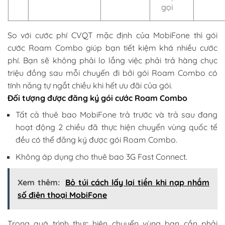
gọi
So với cước phí CVQT mặc định của MobiFone thì gói
cước Roam Combo giúp bạn tiết kiệm khá nhiều cước
phí. Bạn sẽ không phải lo lắng việc phải trả hàng chục
triệu đồng sau mỗi chuyến đi bởi gói Roam Combo có
tính năng tự ngắt chiều khi hết ưu đãi của gói.
Đối tượng được đăng ký gói cước Roam Combo
Tất cả thuê bao MobiFone trả trước và trả sau đang
hoạt động 2 chiều đã thực hiện chuyển vùng quốc tế
đều có thể đăng ký được gói Roam Combo.
Không áp dụng cho thuê bao 3G Fast Connect.
Xem thêm:
Bỏ túi cách lấy lại tiền khi nạp nhầm
số điện thoại MobiFone
Trong quá trình thực hiện chuyển vùng bạn cần phải