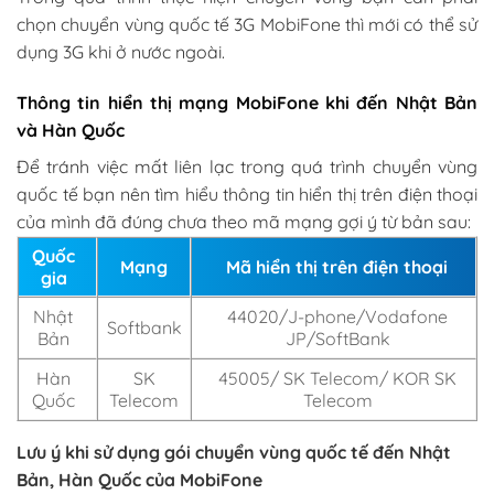
chọn chuyển vùng quốc tế 3G MobiFone thì mới có thể sử
dụng 3G khi ở nước ngoài.
Thông tin hiển thị mạng MobiFone khi đến Nhật Bản
và Hàn Quốc
Để tránh việc mất liên lạc trong quá trình chuyển vùng
quốc tế bạn nên tìm hiểu thông tin hiển thị trên điện thoại
của mình đã đúng chưa theo mã mạng gợi ý từ bản sau:
Quốc
Mạng
Mã hiển thị trên điện thoại
gia
Nhật
44020/J-phone/Vodafone
Softbank
Bản
JP/SoftBank
Hàn
SK
45005/ SK Telecom/ KOR SK
Quốc
Telecom
Telecom
Lưu ý khi sử dụng gói chuyển vùng quốc tế đến Nhật
Bản, Hàn Quốc của MobiFone