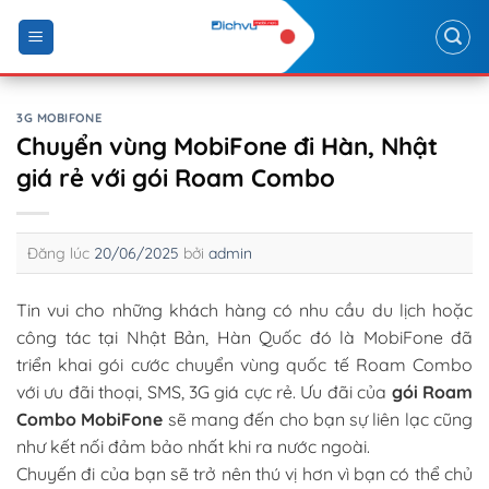
Skip
to
content
3G MOBIFONE
Chuyển vùng MobiFone đi Hàn, Nhật
giá rẻ với gói Roam Combo
Đăng lúc
20/06/2025
bởi
admin
Tin vui cho những khách hàng có nhu cầu du lịch hoặc
công tác tại Nhật Bản, Hàn Quốc đó là MobiFone đã
triển khai gói cước chuyển vùng quốc tế Roam Combo
với ưu đãi thoại, SMS, 3G giá cực rẻ. Ưu đãi của
gói Roam
Combo MobiFone
sẽ mang đến cho bạn sự liên lạc cũng
như kết nối đảm bảo nhất khi ra nước ngoài.
Chuyến đi của bạn sẽ trở nên thú vị hơn vì bạn có thể chủ