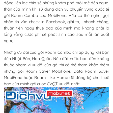
động liên lạc chia sẻ những khám phá mới mẻ đến người
thân của mình khi sử dụng dịch vụ chuyển vùng quốc tế
gói Roam Combo của MobiFone. Vừa có thể nghe, gọi,
nhắn tin vừa check in Facebook, giải trí,… nhanh chóng,
thuận tiện ngay thuê bao của mình mà không phải lo
lắng rằng cước phí sẽ phát sinh cao sau mỗi lần xuất
ngoại.
Những ưu đãi của gói Roam Combo chỉ áp dụng khi bạn
đến Nhật Bản, Hàn Quốc. Nếu đất nước bạn đến không
thuộc phạm vi ưu đãi của gói thì có thể tham khảo thêm
những gói Roam Saver MobiFone, Data Roam Saver
MobiFone hoặc Roam Like Home để đăng ký cho thuê
bao của mình gói cước CVQT ưu đãi nhất.