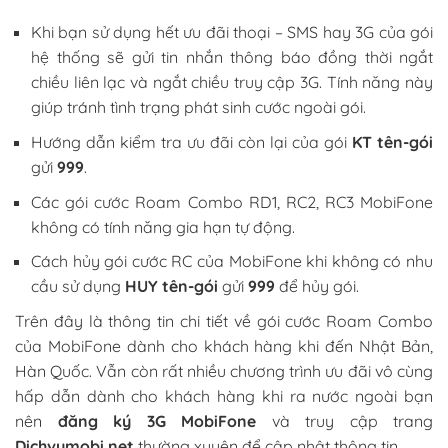
Khi bạn sử dụng hết ưu đãi thoại – SMS hay 3G của gói
hệ thống sẽ gửi tin nhắn thông báo đồng thời ngắt
chiều liên lạc và ngắt chiều truy cập 3G. Tính năng này
giúp tránh tình trạng phát sinh cước ngoài gói.
Hướng dẫn kiểm tra ưu đãi còn lại của gói
KT tên-gói
gửi
999
.
Các gói cước Roam Combo RD1, RC2, RC3 MobiFone
không có tính năng gia hạn tự động.
Cách hủy gói cước RC của MobiFone khi không có nhu
cầu sử dụng
HUY tên-gói
gửi
999
để hủy gói.
Trên đây là thông tin chi tiết về gói cước Roam Combo
của MobiFone dành cho khách hàng khi đến Nhật Bản,
Hàn Quốc. Vẫn còn rất nhiều chương trình ưu đãi vô cùng
hấp dẫn dành cho khách hàng khi ra nước ngoài bạn
nên
đăng ký 3G MobiFone
và truy cập trang
Dichvumobi.net
thường xuyên để cập nhật thông tin.