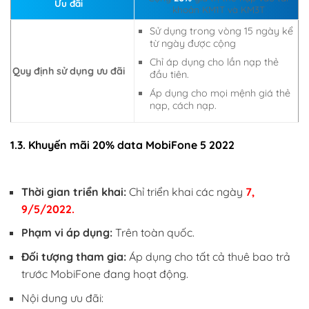
Ưu đãi
khoản KM1T và KM3T
Sử dụng trong vòng 15 ngày kể
từ ngày được cộng
Chỉ áp dụng cho lần nạp thẻ
Quy định sử dụng ưu đãi
đầu tiên.
Áp dụng cho mọi mệnh giá thẻ
nạp, cách nạp.
1.3. Khuyến mãi 20% data MobiFone 5 2022
Thời gian triển khai:
Chỉ triển khai các ngày
7,
9/5/2022.
Phạm vi áp dụng:
Trên toàn quốc.
Đối tượng tham gia:
Áp dụng cho tất cả thuê bao trả
trước MobiFone đang hoạt động.
Nội dung ưu đãi: