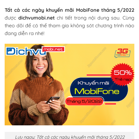
Tất cả các ngày khuyến mãi MobiFone tháng 5/2022
được
dichvumobi.net
chi tiết trong nội dung sau. Cùng
theo dõi để có thể tham gia không sót chương trình nào
đang diễn ra nhé!
Lưu ngay: Tất cả các ngày khuyến mãi tháng 5/2022