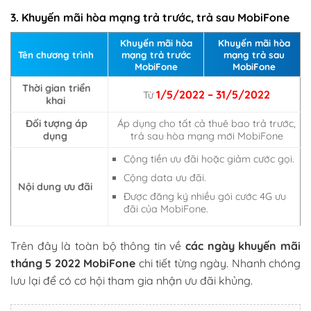
3. Khuyến mãi hòa mạng trả trước, trả sau MobiFone
Khuyến mãi hòa
Khuyến mãi hòa
Tên chương trình
mạng trả trước
mạng trả sau
MobiFone
MobiFone
Thời gian triển
1/5/2022 – 31/5/2022
Từ
khai
Đối tượng áp
Áp dụng cho tất cả thuê bao trả trước,
dụng
trả sau hòa mạng mới MobiFone
Cộng tiền ưu đãi hoặc giảm cước gọi.
Cộng data ưu đãi.
Nội dung ưu đãi
Được đăng ký nhiều gói cước 4G ưu
đãi của MobiFone.
Trên đây là toàn bộ thông tin về
các ngày khuyến mãi
tháng 5 2022 MobiFone
chi tiết từng ngày. Nhanh chóng
lưu lại để có cơ hội tham gia nhận ưu đãi khủng.