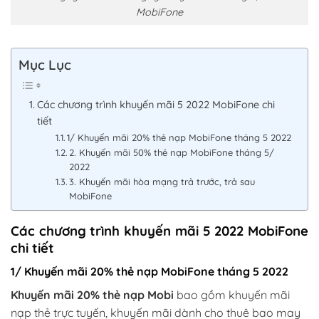
MobiFone
Mục Lục
Các chương trình khuyến mãi 5 2022 MobiFone chi
tiết
1/ Khuyến mãi 20% thẻ nạp MobiFone tháng 5 2022
2. Khuyến mãi 50% thẻ nạp MobiFone tháng 5/
2022
3. Khuyến mãi hòa mạng trả trước, trả sau
MobiFone
Các chương trình khuyến mãi 5 2022 MobiFone
chi tiết
1/ Khuyến mãi 20% thẻ nạp MobiFone tháng 5 2022
Khuyến mãi 20% thẻ nạp Mobi
bao gồm khuyến mãi
nạp thẻ trực tuyến, khuyến mãi dành cho thuê bao may