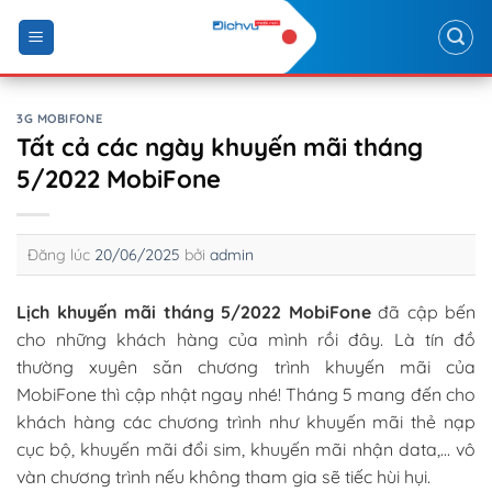
Skip
to
content
3G MOBIFONE
Tất cả các ngày khuyến mãi tháng
5/2022 MobiFone
Đăng lúc
20/06/2025
bởi
admin
Lịch khuyến mãi tháng 5/2022 MobiFone
đã cập bến
cho những khách hàng của mình rồi đây. Là tín đồ
thường xuyên săn chương trình khuyến mãi của
MobiFone thì cập nhật ngay nhé! Tháng 5 mang đến cho
khách hàng các chương trình như khuyến mãi thẻ nạp
cục bộ, khuyến mãi đổi sim, khuyến mãi nhận data,… vô
vàn chương trình nếu không tham gia sẽ tiếc hùi hụi.