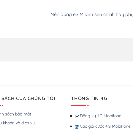
Nên dùng eSIM làm sim chính hay ph
 SÁCH CỦA CHÚNG TÔI
THÔNG TIN 4G
nh sách bảo mật
Đăng ký 4G Mobifone
u khoản và dịch vụ
Các gói cước 4G MobiFone