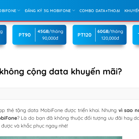
OBIFONE
ĐĂNG KÝ 3G MOBIFONE
COMBO DATA+THOẠI
KHUYẾ
ng
45GB
/tháng
60GB
/tháng
PT90
PT120
90,000đ
120,000đ
 không cộng data khuyến mãi?
ạp thẻ tặng data MobiFone được triển khai. Nhưng
vì sao n
obiFone
? Là do bạn đã không thuộc đối tượng ưu đãi hay do
 được và khắc phục ngay nhé!