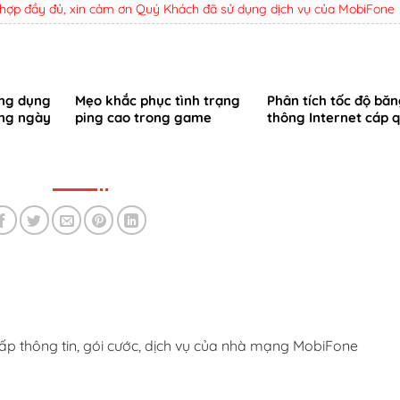
 hợp đầy đủ, xin cảm ơn Quý Khách đã sử dụng dịch vụ của MobiFone
ứng dụng
Mẹo khắc phục tình trạng
Phân tích tốc độ bă
àng ngày
ping cao trong game
thông Internet cáp 
ấp thông tin, gói cước, dịch vụ của nhà mạng MobiFone