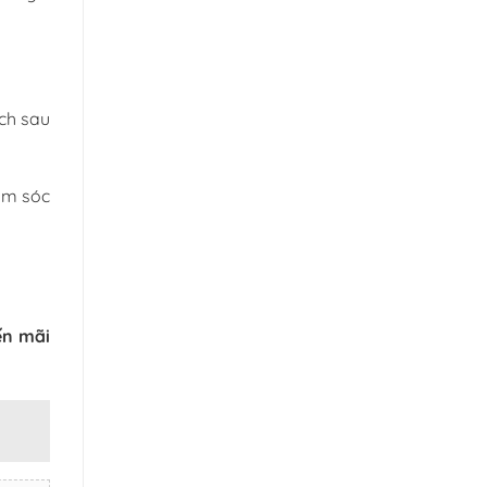
ch sau
hăm sóc
ến mãi