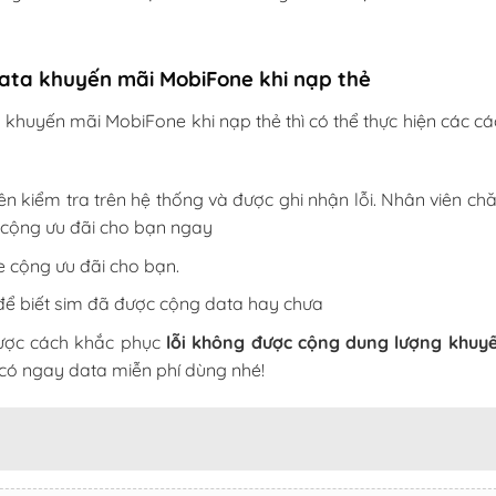
ata khuyến mãi MobiFone khi nạp thẻ
uyến mãi MobiFone khi nạp thẻ thì có thể thực hiện các cá
n kiểm tra trên hệ thống và được ghi nhận lỗi. Nhân viên c
i cộng ưu đãi cho bạn ngay
 cộng ưu đãi cho bạn.
để biết sim đã được cộng data hay chưa
 được cách khắc phục
lỗi không được cộng dung lượng khuy
 có ngay data miễn phí dùng nhé!