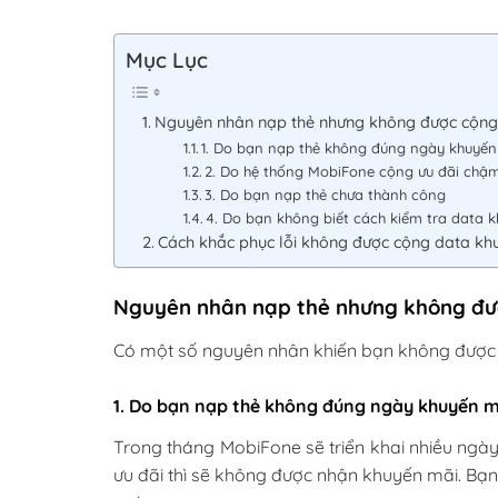
Mục Lục
Nguyên nhân nạp thẻ nhưng không được cộng
1. Do bạn nạp thẻ không đúng ngày khuyế
2. Do hệ thống MobiFone cộng ưu đãi chậ
3. Do bạn nạp thẻ chưa thành công
4. Do bạn không biết cách kiểm tra data
Cách khắc phục lỗi không được cộng data kh
Nguyên nhân nạp thẻ nhưng không đư
Có một số nguyên nhân khiến bạn không được
1. Do bạn nạp thẻ không đúng ngày khuyến 
Trong tháng MobiFone sẽ triển khai nhiều ng
ưu đãi thì sẽ không được nhận khuyến mãi. Bạ